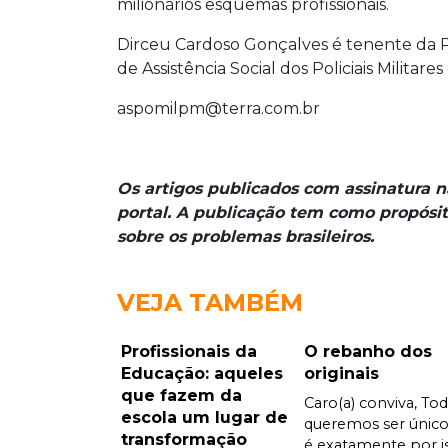
milionários esquemas profissionais.
Dirceu Cardoso Gonçalves é tenente da Po
de Assistência Social dos Policiais Militare
aspomilpm@terra.com.br
Os artigos publicados com assinatura 
portal. A publicação tem como propósit
sobre os problemas brasileiros.
VEJA TAMBÉM
Profissionais da
O rebanho dos
Educação: aqueles
originais
que fazem da
Caro(a) conviva, To
escola um lugar de
queremos ser único
transformação
é exatamente por i