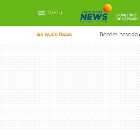
menu
Menu
As mais
lidas
Motorista embriagado e sem CNH é preso por homicídio após morte de motociclista
Recém-nascida d