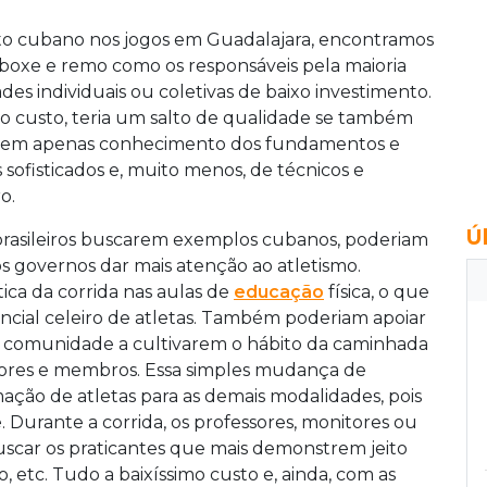
nto cubano nos jogos em Guadalajara, encontramos
, boxe e remo como os responsáveis pela maioria
es individuais ou coletivas de baixo investimento.
lto custo, teria um salto de qualidade se também
exigem apenas conhecimento dos fundamentos e
ofisticados e, muito menos, de técnicos e
o.
Ú
 brasileiros buscarem exemplos cubanos, poderiam
s governos dar mais atenção ao atletismo.
ca da corrida nas aulas de
educação
física, o que
encial celeiro de atletas. Também poderiam apoiar
ia comunidade a cultivarem o hábito da caminhada
adores e membros. Essa simples mudança de
mação de atletas para as demais modalidades, pois
. Durante a corrida, os professores, monitores ou
uscar os praticantes que mais demonstrem jeito
o, etc. Tudo a baixíssimo custo e, ainda, com as