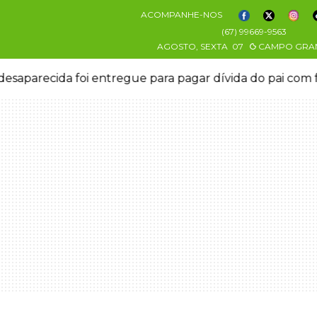
ACOMPANHE-NOS
(67) 99669-9563
AGOSTO, SEXTA
07
CAMPO GRA
esaparecida foi entregue para pagar dívida do pai com 