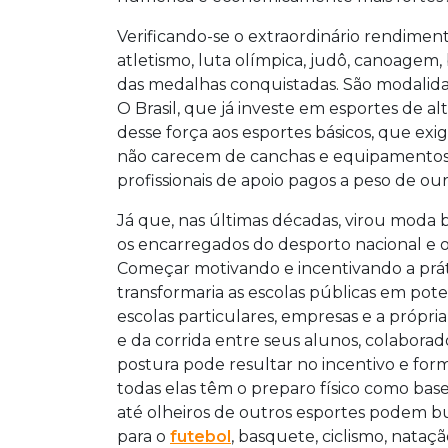
Verificando-se o extraordinário rendime
atletismo, luta olímpica, judô, canoagem
das medalhas conquistadas. São modalidad
O Brasil, que já investe em esportes de a
desse força aos esportes básicos, que 
não carecem de canchas e equipamentos s
profissionais de apoio pagos a peso de our
Já que, nas últimas décadas, virou moda
os encarregados do desporto nacional e o
Começar motivando e incentivando a práti
transformaria as escolas públicas em pot
escolas particulares, empresas e a própr
e da corrida entre seus alunos, colabor
postura pode resultar no incentivo e for
todas elas têm o preparo físico como base
até olheiros de outros esportes podem b
para o
futebol
, basquete, ciclismo, nataçã