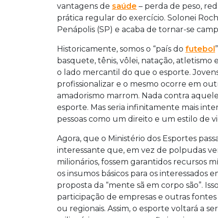
vantagens de
saúde
– perda de peso, red
prática regular do exercício. Solonei Roch
Penápolis (SP) e acaba de tornar-se cam
Historicamente, somos o “país do
futebol
basquete, tênis, vôlei, natação, atletismo
o lado mercantil do que o esporte. Jovens 
profissionalizar e o mesmo ocorre em outr
amadorismo marrom. Nada contra aquele
esporte. Mas seria infinitamente mais int
pessoas como um direito e um estilo de v
Agora, que o Ministério dos Esportes pas
interessante que, em vez de polpudas ve
milionários, fossem garantidos recursos 
os insumos básicos para os interessados e
proposta da “mente sã em corpo são”. Isso 
participação de empresas e outras fonte
ou regionais. Assim, o esporte voltará a se