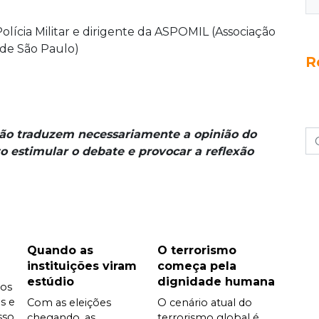
lícia Militar e dirigente da ASPOMIL (Associação
s de São Paulo)
R
não traduzem necessariamente a opinião do
o estimular o debate e provocar a reflexão
Quando as
O terrorismo
instituições viram
começa pela
estúdio
dignidade humana
dos
s e
Com as eleições
O cenário atual do
sso
chegando, as
terrorismo global é