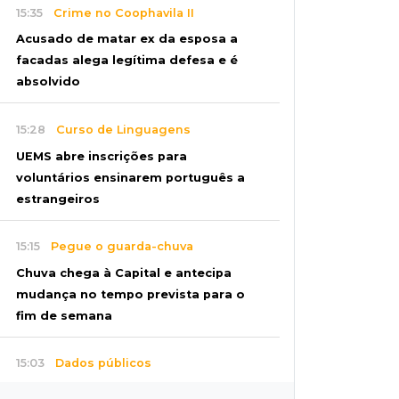
15:35
Crime no Coophavila II
Acusado de matar ex da esposa a
facadas alega legítima defesa e é
absolvido
15:28
Curso de Linguagens
UEMS abre inscrições para
voluntários ensinarem português a
estrangeiros
15:15
Pegue o guarda-chuva
Chuva chega à Capital e antecipa
mudança no tempo prevista para o
fim de semana
15:03
Dados públicos
Fábio Trad declara R$ 3,67 milhões