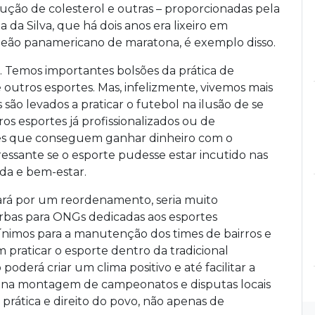
ução de colesterol e outras – proporcionadas pela
a da Silva, que há dois anos era lixeiro em
peão panamericano de maratona, é exemplo disso.
”. Temos importantes bolsões da prática de
 e outros esportes. Mas, infelizmente, vivemos mais
são levados a praticar o futebol na ilusão de se
os esportes já profissionalizados ou de
s que conseguem ganhar dinheiro com o
eressante se o esporte pudesse estar incutido nas
ida e bem-estar.
sará por um reordenamento, seria muito
rbas para ONGs dedicadas aos esportes
mínimos para a manutenção dos times de bairros e
m praticar o esporte dentro da tradicional
poderá criar um clima positivo e até facilitar a
s na montagem de campeonatos e disputas locais
r prática e direito do povo, não apenas de