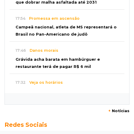
que dobrar malha asfaltada até 2031
17:54
Promessa em ascensão
Campeã nacional, atleta de MS representará o
Brasil no Pan-Americano de judô
17:46
Danos morais
Grávida acha barata em hambúrguer e
restaurante terá de pagar R$ 6 mil
17:32
Veja os horários
Velório de Luis Pedro Scalise será no Rubens
Gil de Camillo nesta sexta-feira
+
Notícias
17:25
Operação Lívia
Redes Sociais
Nova lei pune deepfakes sexuais com crianças
e amplia investigação na internet