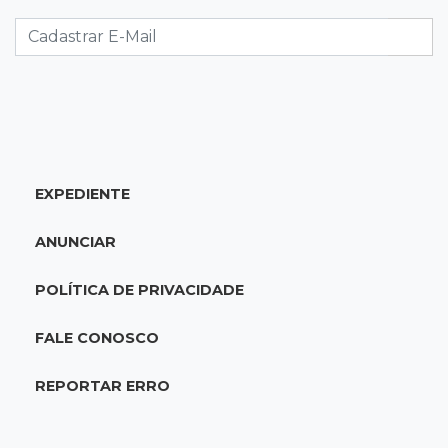
nova frente fria chega no domingo
06:02
Editorial
As tragédias mostram que o maior perigo da
internet quase nunca está à vista
06:00
Jogo Aberto
EXPEDIENTE
Como milagre, corredor da Santa Casa
aparece vazio
ANUNCIAR
QUINTA, 06 DE AGOSTO
POLÍTICA DE PRIVACIDADE
23:45
Flagrante
Ladrão invade casa e sai com televisão nos
FALE CONOSCO
braços na Vila Ipiranga
REPORTAR ERRO
23:26
Sancionado
Crédito do FGTS permitirá que santas casas