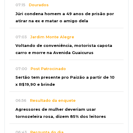
07:15
Dourados
Júri condena homem a 49 anos de prisão por
atirar na ex e matar o amigo dela
07:03
Jardim Monte Alegre
Voltando de conveniência, motorista capota
carro e morre na Avenida Guaicurus
07:00
Post Patrocinado
Sertão tem presente pro Paizão a partir de 10
x R$19,90 e brinde
06:56
Resultado da enquete
Agressores de mulher deveriam usar
tornozeleira rosa, dizem 85% dos leitores
06:43
Pergunta do dia