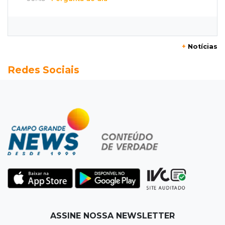
20 anos da Lei Maria da Penha: o que ainda
precisa melhorar? Participe
+
Notícias
06:35
Eficiência na gestão
Redes Sociais
MP vai investigar adesão a programa de
transparência por prefeituras
06:30
Artigos
Quando as instituições viram estúdio
06:25
Dourados
Rapaz de 19 anos morre ao bater motocicleta
em caminhão estacionado
06:12
Previsão do tempo
ASSINE NOSSA NEWSLETTER
Instabilidade avança sobre MS nesta sexta e