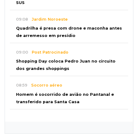
SUS
09:08
Jardim Noroeste
Quadrilha é presa com drone e maconha antes
de arremesso em presídio
09:00
Post Patrocinado
Shopping Day coloca Pedro Juan no circuito
dos grandes shoppings
08:59
Socorro aéreo
Homem é socorrido de avião no Pantanal e
transferido para Santa Casa
08:49
“Magistrado cônjuge”
Juíza diz que decisão do marido em fase
anterior não anula Operação Gutenberg