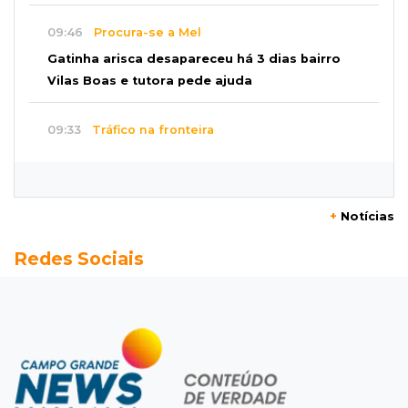
09:46
Procura-se a Mel
Gatinha arisca desapareceu há 3 dias bairro
Vilas Boas e tutora pede ajuda
09:33
Tráfico na fronteira
Juiz decreta preventiva de pai e filho flagrados
com 420 quilos de cocaína
+
Notícias
09:23
Dominguinho
Redes Sociais
Artesanato de MS entra em nova etapa da
turnê de João Gomes
09:15
Atenção
Eventos interditam ruas de Campo Grande
nesta sexta-feira