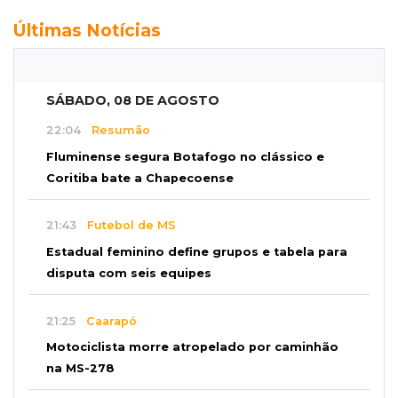
Últimas Notícias
SÁBADO, 08 DE AGOSTO
22:04
Resumão
Fluminense segura Botafogo no clássico e
Coritiba bate a Chapecoense
21:43
Futebol de MS
Estadual feminino define grupos e tabela para
disputa com seis equipes
21:25
Caarapó
Motociclista morre atropelado por caminhão
na MS-278