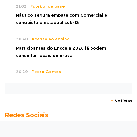
21:02
Futebol de base
Náutico segura empate com Comercial e
conquista o estadual sub-13
20:40
Acesso ao ensino
Participantes do Encceja 2026 já podem
consultar locais de prova
20:29
Pedro Gomes
Jovem morre baleado e suspeita envolve
disputa entre facções rivais
+
Notícias
20:01
Futebol feminino
Redes Sociais
Pantanal treina em Goiânia antes de jogo que
vale acesso inédito à Série A2