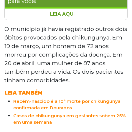
para você!
LEIA AQUI
Bonito confirmou a terceira morte por
chikungunya em 2026, elevando para 16
O município já havia registrado outros dois
o total de óbitos no Mato Grosso do Sul. A
óbitos provocados pela chikungunya. Em
vítima era uma mulher com mais de 80
19 de março, um homem de 72 anos
anos. O Estado lidera os índices nacionais
morreu por complicações da doença. Em
da doença, com 10.866 casos prováveis e
20 de abril, uma mulher de 87 anos
incidência de 371,5 por 100 mil habitantes,
quase 20 vezes acima da média nacional.
também perdeu a vida. Os dois pacientes
Das 23 mortes registradas no Brasil, 69,5%
tinham comorbidades.
são do estado sul-mato-grossense.
LEIA TAMBÉM
Recém-nascido é a 10ª morte por chikungunya
confirmada em Dourados
Casos de chikungunya em gestantes sobem 25%
em uma semana