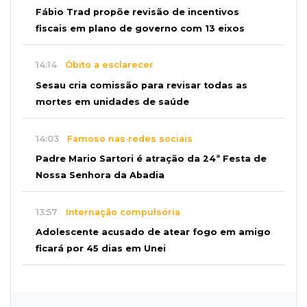
Fábio Trad propõe revisão de incentivos
fiscais em plano de governo com 13 eixos
14:14
Óbito a esclarecer
Sesau cria comissão para revisar todas as
mortes em unidades de saúde
14:03
Famoso nas redes sociais
Padre Mario Sartori é atração da 24ª Festa de
Nossa Senhora da Abadia
13:57
Internação compulsória
Adolescente acusado de atear fogo em amigo
ficará por 45 dias em Unei
13:46
"Descaracterizado"
Após emendas, prefeitura vai reformular