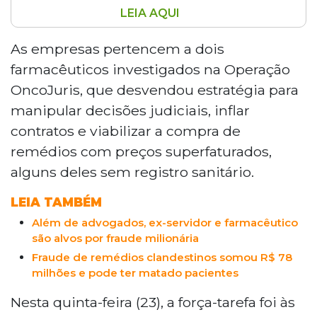
LEIA AQUI
Dois farmacêuticos donos de
estabelecimentos em Campo Grande e
As empresas pertencem a dois
Ribas do Rio Pardo foram presos na
farmacêuticos investigados na Operação
Operação OncoJuris, que investiga desvio
OncoJuris, que desvendou estratégia para
de R$ 78 milhões da Saúde para compra
manipular decisões judiciais, inflar
de medicamentos superfaturados, alguns
contratos e viabilizar a compra de
sem registro sanitário. Reginaldo Pereira
dos Santos e Luiz Henrique Marino
remédios com preços superfaturados,
integram grupo que também inclui dois
alguns deles sem registro sanitário.
advogados e um ex-servidor da
Secretaria de Estado de Saúde, todos
LEIA TAMBÉM
investigados por organização criminosa,
Além de advogados, ex-servidor e farmacêutico
falsidade documental, lavagem de
são alvos por fraude milionária
dinheiro e desvio de recursos públicos.
Fraude de remédios clandestinos somou R$ 78
milhões e pode ter matado pacientes
Nesta quinta-feira (23), a força-tarefa foi às