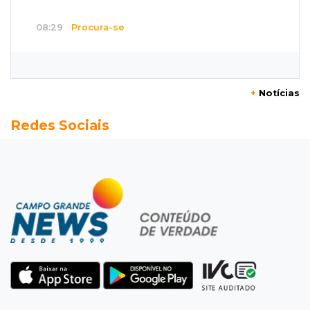
08:29
Procura-se
Dócil e brincalhão, cachorrinho Dobi
desaparece no Centro de Campo Grande
+
Notícias
08:21
Jardim Noroeste
Redes Sociais
Homem invade casa pela janela e abusa de
mulher dentro do quarto
08:18
Pecuária
Rebanho bovino de MS encolhe em 616 mil
animais em um ano
08:10
Sabia dessa?
Roupinha no calor pode virar uma “estufa” e
até matar seu cachorro