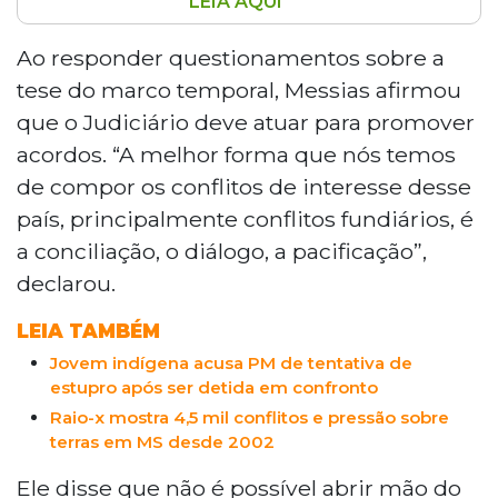
LEIA AQUI
Jorge Messias, indicado ao STF pelo
presidente Lula, defendeu durante
Ao responder questionamentos sobre a
sabatina no Senado que a conciliação é o
tese do marco temporal, Messias afirmou
melhor caminho para resolver conflitos
que o Judiciário deve atuar para promover
fundiários no país, incluindo disputas com
acordos. “A melhor forma que nós temos
indígenas. Ele defendeu o equilíbrio entre
de compor os conflitos de interesse desse
direitos indígenas e indenização a
proprietários legítimos. Sobre aborto,
país, principalmente conflitos fundiários, é
disse ser contrário e que não atuará de
a conciliação, o diálogo, a pacificação”,
forma ativista no tema. Para assumir a
declarou.
vaga, precisa do apoio de 41 senadores.
LEIA TAMBÉM
Jovem indígena acusa PM de tentativa de
estupro após ser detida em confronto
Raio-x mostra 4,5 mil conflitos e pressão sobre
terras em MS desde 2002
Ele disse que não é possível abrir mão do