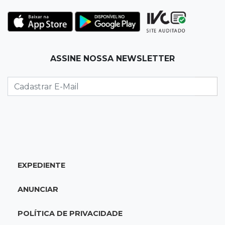
Linha de ônibus mais antiga da Capital leva a
bairro onde sossego virou saudade
06:06
Previsão do tempo
ASSINE NOSSA NEWSLETTER
MS começa a semana com calor de até 37°C e
mudança na região sul
06:03
Editorial
O Brasil precisa reformar a política, não
apenas as eleições
06:00
Jogo Aberto
EXPEDIENTE
Ator cita loja de Bonito ao falar de polarização
política
ANUNCIAR
DOMINGO, 09 DE AGOSTO
POLÍTICA DE PRIVACIDADE
23:00
Será?