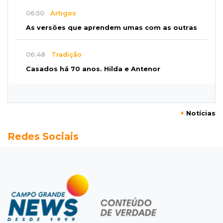
06:50
Artigos
As versões que aprendem umas com as outras
06:48
Tradição
Casados há 70 anos, Hilda e Antenor
renovaram votos de amor pela 5ª vez
06:37
Anastácio
+
Notícias
Carro pega fogo e nove pessoas ficam feridas
Redes Sociais
em acidente na BR-262
06:20
Bota e chapéu
Com modão e clima country, Av Tamandaré
ganha novo point sertanejo
06:18
121