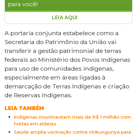
para você!
LEIA AQUI
O governo federal publicou portaria conjunta
que regulamenta a destinação de áreas
A portaria conjunta estabelece como a
públicas da União a comunidades indígenas.
Secretaria do Patrimônio da União vai
Assinada pelos ministros Esther Dweck e Eloy
transferir a gestão patrimonial de terras
Terena, a norma define como a Secretaria do
federais ao Ministério dos Povos Indígenas
Patrimônio da União transferirá a gestão de
para uso de comunidades indígenas,
terras federais ao Ministério dos Povos
Indígenas para demarcações e criação de
especialmente em áreas ligadas à
reservas. As áreas permanecem como
demarcação de Terras Indígenas e criação
patrimônio da União, mas terão administração
de Reservas Indígenas.
voltada ao usufruto exclusivo indígena, de
forma gratuita.
LEIA TAMBÉM
Indígenas movimentam mais de R$ 1 milhão com
hortas em aldeias
Saúde amplia vacinação contra chikungunya para