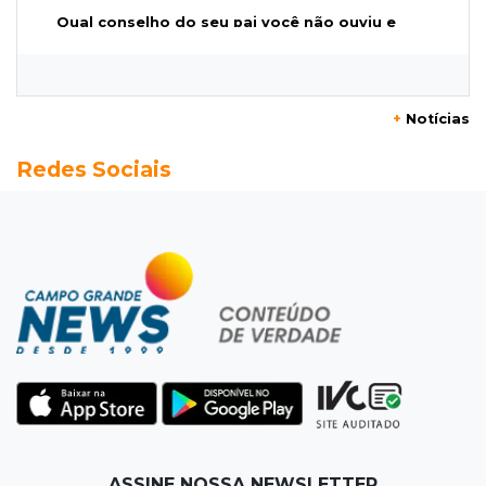
Qual conselho do seu pai você não ouviu e
hoje paga um preço alto?
07:30
Disciplina e amor
+
Notícias
Pais passam kung-fu de geração em geração
Redes Sociais
e agora treinam as filhas
07:26
Tiradentes
Ataque em beco deixa um morto com rosto
deformado e outro ferido
07:20
14 de julho
Feira Central encerra Festival do Sobá com
karaokê de Dia dos Pais
07:15
Artigos
ASSINE NOSSA NEWSLETTER