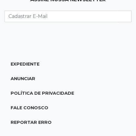
A esperança não pode morrer
07:10
Previsão
Domingo terá calor de 38°C, tempo seco e
chance de chuva em MS
07:10
Amor que acolhe
Eles cancelaram viagem à Europa porque o
EXPEDIENTE
sonho de ser pais chegou
ANUNCIAR
07:03
Centro
Briga em bar na 14 termina com rapaz de 21
POLÍTICA DE PRIVACIDADE
anos morto a facada
FALE CONOSCO
07:01
Editorial
REPORTAR ERRO
Planos de Riedel e Fábio multiplicam
promessas, mas deixam a conta para depois