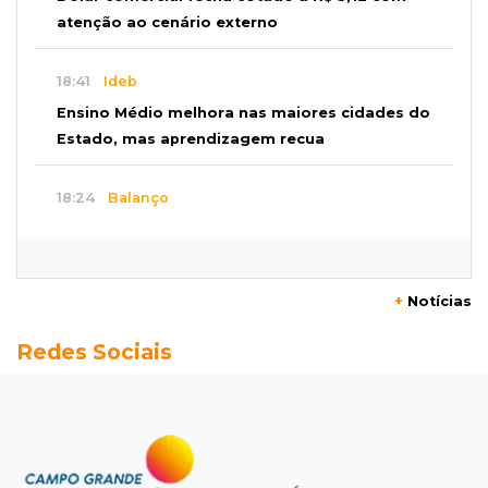
atenção ao cenário externo
18:41
Ideb
Ensino Médio melhora nas maiores cidades do
Estado, mas aprendizagem recua
18:24
Balanço
Boletim mostra que julho teve chuva irregular
e déficit em grande parte de MS
+
Notícias
18:02
Ideb
Redes Sociais
Ensino Fundamental melhora em Campo
Grande, Dourados e Corumbá
17:51
Arsenal Oculto
Preso em operação da PF no ano passado