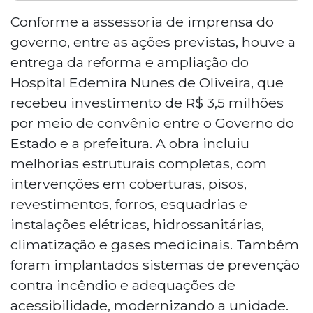
Governador Eduardo Riedel entregou
obras em Guia Lopes da Laguna neste
Conforme a assessoria de imprensa do
sábado, com destaque para a reforma do
governo, entre as ações previstas, houve a
Hospital Edemira Nunes de Oliveira, que
entrega da reforma e ampliação do
recebeu R$ 3,5 milhões em melhorias
Hospital Edemira Nunes de Oliveira, que
estruturais e um necrotério. Foram
recebeu investimento de R$ 3,5 milhões
também inauguradas uma ponte de
concreto sobre o Rio Feio, por R$ 1,9
por meio de convênio entre o Governo do
milhão, e a ampliação da Escola Estadual
Estado e a prefeitura. A obra incluiu
Alziro Lopes, por R$ 2,1 milhões. O
melhorias estruturais completas, com
governador anunciou ainda R$ 1,7 milhão
intervenções em coberturas, pisos,
para equipamentos hospitalares.
revestimentos, forros, esquadrias e
instalações elétricas, hidrossanitárias,
climatização e gases medicinais. Também
foram implantados sistemas de prevenção
contra incêndio e adequações de
acessibilidade, modernizando a unidade.