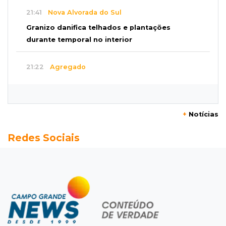
21:41
Nova Alvorada do Sul
Granizo danifica telhados e plantações
durante temporal no interior
21:22
Agregado
Inter perde para o Corinthians mas avança às
quartas da Copa do Brasil
+
Notícias
21:03
Futebol
Redes Sociais
Vitória goleia Athletico-PR por 4 a 0 e avança
às quartas da Copa do Brasil
20:44
94º caso
Foragido por roubo morre baleado em
confronto com policiais militares