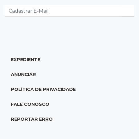
Após chuva, despedida do "sextou" é com pôr
do sol que parece fogo
18:13
Nacional
Alerta em celulares mobiliza buscas por bebê
17:58
Redução
EXPEDIENTE
Pantanal reduz desmatamento em 65% e
Cerrado tem queda de 11,5%
ANUNCIAR
17:45
Em Corumbá
POLÍTICA DE PRIVACIDADE
Ex-vereador preso começa briga durante
banho de sol e leva socos de detento
FALE CONOSCO
17:31
Dourados
REPORTAR ERRO
Vídeo mostra jovem sendo executado com
tiro na cabeça em loja do pai