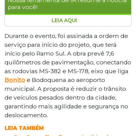
para você!
LEIA AQUI
O governador Eduardo Riedel cumpriu
agenda em Bonito nesta sexta-feira para
Durante o evento, foi assinada a ordem de
entregar e lançar obras que somam
serviço para início do projeto, que terá
investimentos em infraestrutura,
início pelo Ramo Sul. A obra prevê 7,6
saneamento, educação e esporte. O
quilômetros de pavimentação, conectando
destaque é o anel viário, com R$ 51,2
as rodovias MS-382 e MS-178, eixo que liga
milhões, que prevê 7,6 km de
pavimentação ligando as rodovias MS-
Bonito
e Bodoquena ao aeroporto
382 e MS-178. Também foram entregues
municipal. A proposta é reduzir o trânsito
obras de pavimentação no bairro
de veículos pesados dentro da cidade,
Atlântico, reforma de escola e ginásio, e
garantindo mais agilidade e segurança no
autorizada ampliação do esgotamento
deslocamento.
sanitário.
LEIA TAMBÉM