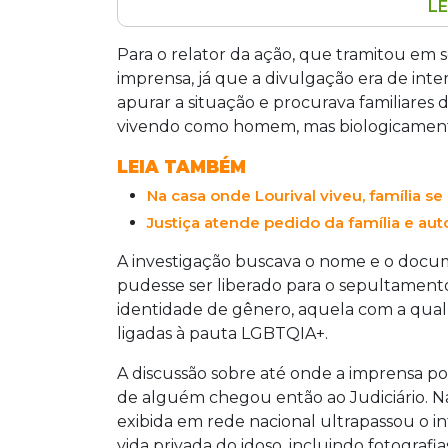
LE
O Tribunal de Justiça de Mato Grosso 
Lourival Bezerra Sá, homem que viveu
Para o relator da ação, que tramitou em 
biologicamente mulher. A família ale
imprensa, já que a divulgação era de inter
sofrimento emocional ao expor detalhe
apurar a situação e procurava familiares 
Instituto Médico Legal. O tribunal ent
vivendo como homem, mas biologicament
interesse público e não teve caráter dis
LEIA TAMBÉM
Na casa onde Lourival viveu, família 
Justiça atende pedido da família e aut
A investigação buscava o nome e o docu
pudesse ser liberado para o sepultament
identidade de gênero, aquela com a qual o
ligadas à pauta LGBTQIA+.
A discussão sobre até onde a imprensa p
de alguém chegou então ao Judiciário. 
exibida em rede nacional ultrapassou o int
vida privada do idoso, incluindo fotografi