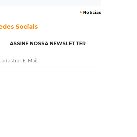
18:51
Certidão
+
Notícias
Em MS, uma criança é registrada sem
o nome do pai a cada 2h
edes Sociais
18:36
Decisão
ASSINE NOSSA NEWSLETTER
Pantanal viaja para Goiás em busca
de acesso inédito à Série A2 feminina
18:33
Registro do céu
Após chuva, despedida do "sextou" é
com pôr do sol que parece fogo
18:13
Nacional
Alerta em celulares mobiliza buscas
por bebê
17:58
Redução