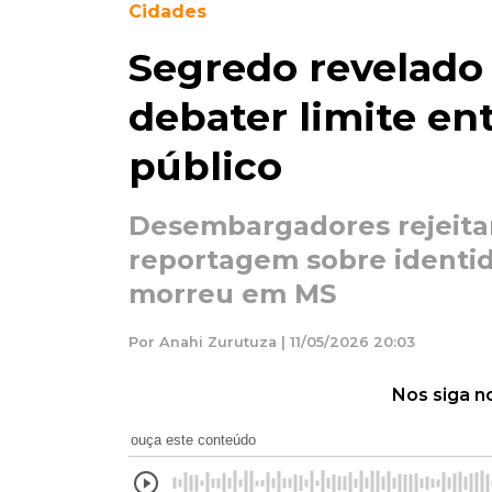
Cidades
Segredo revelado 
debater limite ent
público
Desembargadores rejeita
reportagem sobre identi
morreu em MS
Por Anahi Zurutuza | 11/05/2026 20:03
Nos siga n
ouça este conteúdo