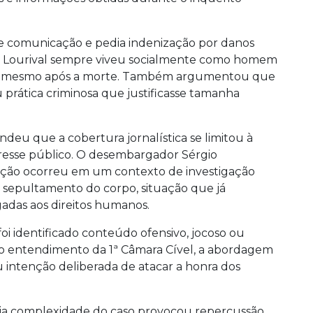
e comunicação e pedia indenização por danos
ue Lourival sempre viveu socialmente como homem
cer mesmo após a morte. Também argumentou que
 prática criminosa que justificasse tamanha
ndeu que a cobertura jornalística se limitou à
teresse público. O desembargador Sérgio
ação ocorreu em um contexto de investigação
 o sepultamento do corpo, situação que já
gadas aos direitos humanos.
oi identificado conteúdo ofensivo, jocoso ou
 o entendimento da 1ª Câmara Cível, a abordagem
u intenção deliberada de atacar a honra dos
ia complexidade do caso provocou repercussão