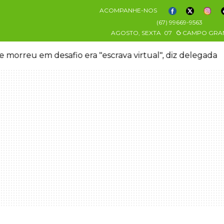
ACOMPANHE-NOS
(67) 99669-9563
AGOSTO, SEXTA
07
CAMPO GRA
 morreu em desafio era "escrava virtual", diz delegada