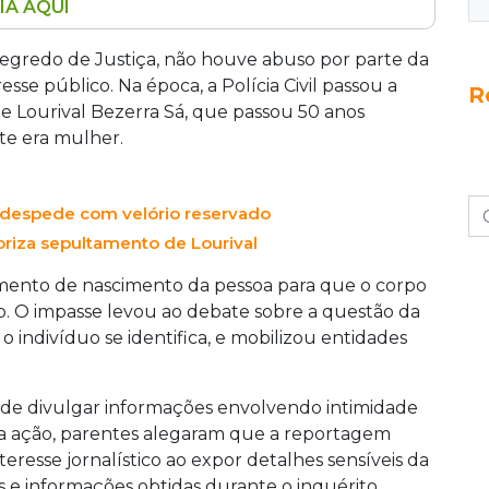
IA AQUI
do Sul negou indenização a familiares de
 50 anos com identidade masculina, mas era
segredo de Justiça, não houve abuso por parte da
gou que reportagem do Fantástico causou
esse público. Na época, a Polícia Civil passou a
R
s do caso, em que o corpo ficou meses no
de Lourival Bezerra Sá, que passou 50 anos
endeu que a cobertura jornalística era de
e era mulher.
criminatório.
se despede com velório reservado
oriza sepultamento de Lourival
mento de nascimento da pessoa para que o corpo
o. O impasse levou ao debate sobre a questão da
 indivíduo se identifica, e mobilizou entidades
ode divulgar informações envolvendo intimidade
Na ação, parentes alegaram que a reportagem
eresse jornalístico ao expor detalhes sensíveis da
as e informações obtidas durante o inquérito