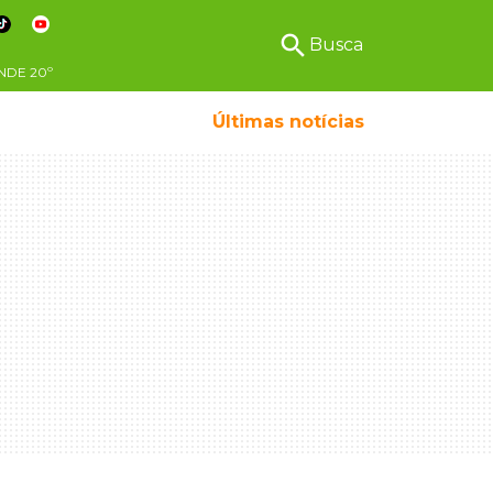
search
Busca
NDE
20º
Últimas notícias