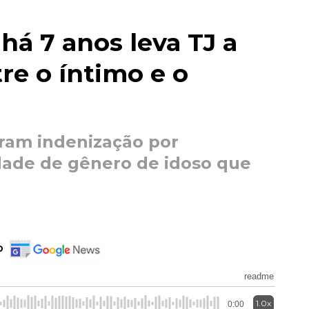
há 7 anos leva TJ a
re o íntimo e o
ram indenização por
dade de gênero de idoso que
o
readme
1.0x
0:00