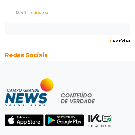
13:40
Indústria
Mineração ganha força, gera mais empregos e
impulsiona exportações de MS
+
Notícias
13:34
Rio Verde do MT
Redes Sociais
Um dia após matar companheira, homem se
entrega e acaba preso por feminicídio
13:25
Nova Ala
Hospital de Câncer inaugura 20 leitos de UTI e
amplia capacidade para pacientes
13:17
Depoimento contraditório
Recém-nascida desaparecida foi entregue
para pagar dívida do pai com facção