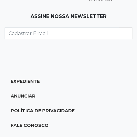
durante temporal no interior
ASSINE NOSSA NEWSLETTER
21:22
Agregado
Inter perde para o Corinthians mas avança às
quartas da Copa do Brasil
21:03
Futebol
Vitória goleia Athletico-PR por 4 a 0 e avança
às quartas da Copa do Brasil
EXPEDIENTE
20:44
94º caso
ANUNCIAR
Foragido por roubo morre baleado em
confronto com policiais militares
POLÍTICA DE PRIVACIDADE
20:25
Sorte
FALE CONOSCO
Veja as dezenas de hoje na Mega-Sena, Quina,