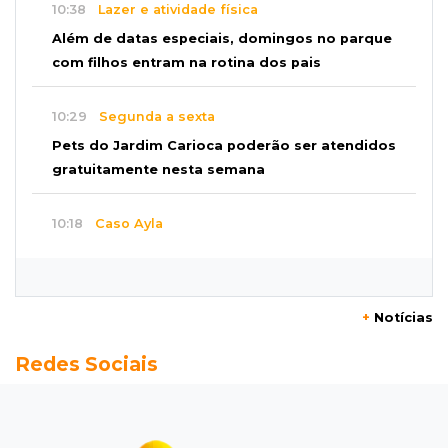
10:38
Lazer e atividade física
Além de datas especiais, domingos no parque
com filhos entram na rotina dos pais
10:29
Segunda a sexta
Pets do Jardim Carioca poderão ser atendidos
gratuitamente nesta semana
10:18
Caso Ayla
Rastreamento de celulares levou polícia até
sequestradores de recém-nascida
+
Notícias
10:08
Susto
Redes Sociais
Pai e filho escapam de incêndio, mas fogo
consome Porsche de R$ 1 milhão
10:04
Pergunta do Dia