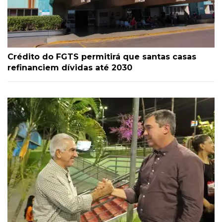
Crédito do FGTS permitirá que santas casas
refinanciem dívidas até 2030