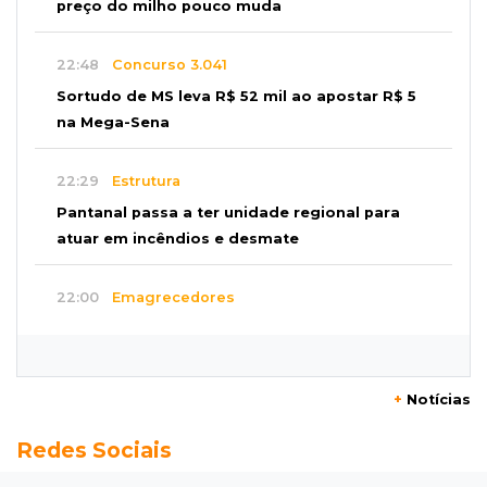
preço do milho pouco muda
22:48
Concurso 3.041
Sortudo de MS leva R$ 52 mil ao apostar R$ 5
na Mega-Sena
22:29
Estrutura
Pantanal passa a ter unidade regional para
atuar em incêndios e desmate
22:00
Emagrecedores
MS lidera procura digital por canetas
paraguaias sem registro
+
Notícias
21:41
Nova Alvorada do Sul
Redes Sociais
Granizo danifica telhados e plantações
durante temporal no interior