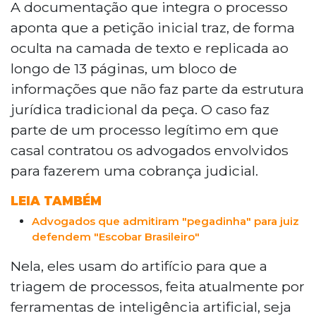
Grande confirmou à 2ª Vara Cível a
A documentação que integra o processo
inserção de comandos ocultos em
aponta que a petição inicial traz, de forma
petições de 28 processos no Tribunal de
oculta na camada de texto e replicada ao
Justiça de Mato Grosso do Sul, técnica
longo de 13 páginas, um bloco de
conhecida como "prompt injection",
informações que não faz parte da estrutura
projetada para manipular sistemas de
inteligência artificial do Judiciário. O
jurídica tradicional da peça. O caso faz
escritório atribuiu o fato a um ex-
parte de um processo legítimo em que
colaborador, negando autorização da
casal contratou os advogados envolvidos
prática. O caso ainda aguarda decisão
para fazerem uma cobrança judicial.
judicial.
LEIA TAMBÉM
Advogados que admitiram "pegadinha" para juiz
defendem "Escobar Brasileiro"
Nela, eles usam do artifício para que a
triagem de processos, feita atualmente por
ferramentas de inteligência artificial, seja