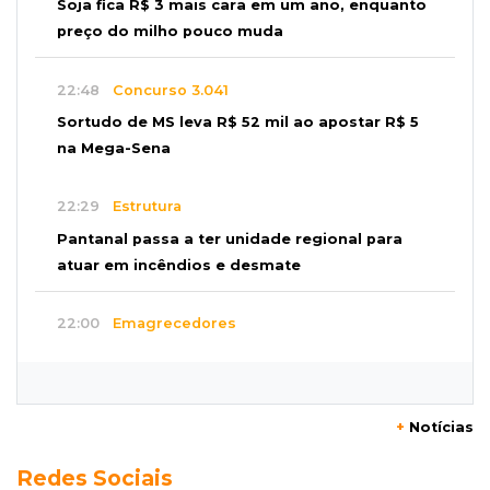
Soja fica R$ 3 mais cara em um ano, enquanto
preço do milho pouco muda
22:48
Concurso 3.041
Sortudo de MS leva R$ 52 mil ao apostar R$ 5
na Mega-Sena
22:29
Estrutura
Pantanal passa a ter unidade regional para
atuar em incêndios e desmate
22:00
Emagrecedores
MS lidera procura digital por canetas
paraguaias sem registro
+
Notícias
21:41
Nova Alvorada do Sul
Redes Sociais
Granizo danifica telhados e plantações