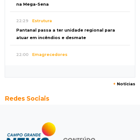
na Mega-Sena
22:29
Estrutura
Pantanal passa a ter unidade regional para
atuar em incêndios e desmate
22:00
Emagrecedores
MS lidera procura digital por canetas
paraguaias sem registro
+
Notícias
21:41
Nova Alvorada do Sul
Redes Sociais
Granizo danifica telhados e plantações
durante temporal no interior
21:22
Agregado
Inter perde para o Corinthians mas avança às
quartas da Copa do Brasil