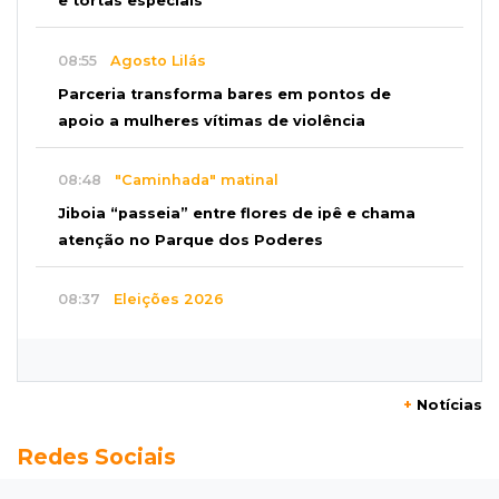
e tortas especiais
08:55
Agosto Lilás
Parceria transforma bares em pontos de
apoio a mulheres vítimas de violência
08:48
"Caminhada" matinal
Jiboia “passeia” entre flores de ipê e chama
atenção no Parque dos Poderes
08:37
Eleições 2026
PCO oficializa Daniel Lemes e disputa pelo
Governo de MS terá sete nomes
+
Notícias
08:23
Futebol
Redes Sociais
Botafogo x Fluminense abre 15ª rodada do
Brasileirão Feminino