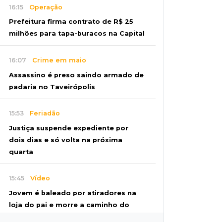
16:15
Operação
Prefeitura firma contrato de R$ 25
milhões para tapa-buracos na Capital
16:07
Crime em maio
Assassino é preso saindo armado de
padaria no Taveirópolis
15:53
Feriadão
Justiça suspende expediente por
dois dias e só volta na próxima
quarta
15:45
Vídeo
Jovem é baleado por atiradores na
loja do pai e morre a caminho do
hospital