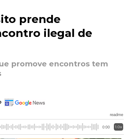
sito prende
contro ilegal de
l que promove encontros tem
s
o
readme
1.0x
0:00