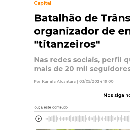
Capital
Batalhão de Trân
organizador de en
"titanzeiros"
Nas redes sociais, perfi
mais de 20 mil seguidore
Por Kamila Alcântara | 03/05/2024 19:00
Nos siga n
ouça este conteúdo