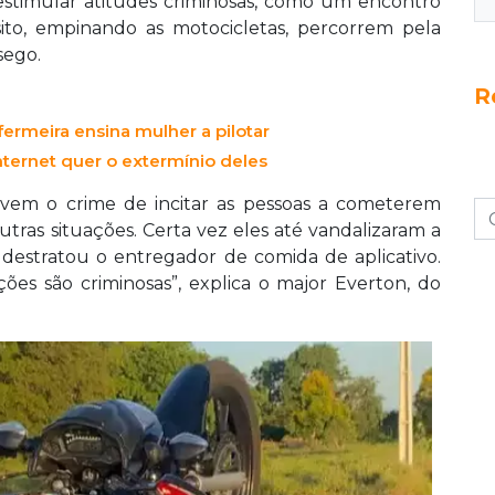
estimular atitudes criminosas, como um encontro
ito, empinando as motocicletas, percorrem pela
sego.
R
ermeira ensina mulher a pilotar
ternet quer o extermínio deles
ovem o crime de incitar as pessoas a cometerem
utras situações. Certa vez eles até vandalizaram a
estratou o entregador de comida de aplicativo.
ões são criminosas”, explica o major Everton, do