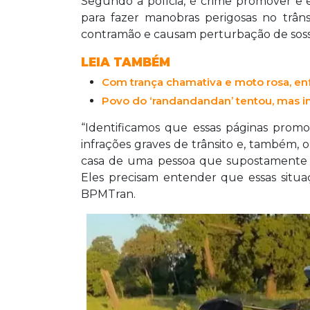
Segundo a polícia, é crime promover e 
para fazer manobras perigosas no trâns
contramão e causam perturbação de sos
LEIA TAMBÉM
Com trança chamativa e moto rosa, enf
Povo do ‘randandandan’ tentou, mas in
“Identificamos que essas páginas prom
infrações graves de trânsito e, também, o
casa de uma pessoa que supostamente d
Eles precisam entender que essas situaç
BPMTran.