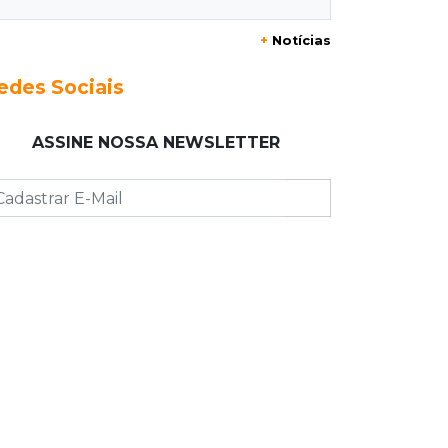
+
Notícias
15:35
Crime no Coophavila II
Acusado de matar ex da esposa a
edes Sociais
facadas alega legítima defesa e é
absolvido
ASSINE NOSSA NEWSLETTER
15:28
Curso de Linguagens
UEMS abre inscrições para
voluntários ensinarem português a
estrangeiros
15:15
Pegue o guarda-chuva
Chuva chega à Capital e antecipa
mudança no tempo prevista para o
fim de semana
15:03
Dados públicos