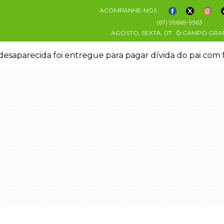
ACOMPANHE-NOS
(67) 99669-9563
AGOSTO, SEXTA
07
CAMPO GRA
dívida do pai com facção
Adolescente que morreu em de