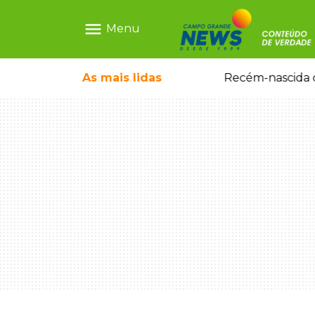
menu
Menu
Recém-nascida desaparecida foi entregue para pagar 
As mais
lidas