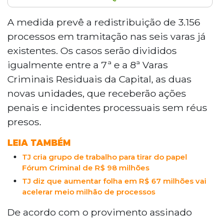
O TJMS instalará duas novas varas criminais em
Campo Grande no dia 25 de junho,
A medida prevê a redistribuição de 3.156
provocando a redistribuição de 3.156 processos
processos em tramitação nas seis varas já
das seis varas já existentes. As novas 7ª e 8ª
existentes. Os casos serão divididos
Varas Criminais Residuais receberão ações
igualmente entre a 7ª e a 8ª Varas
penais sem réus presos, com cada vara atual
Criminais Residuais da Capital, as duas
transferindo 526 processos. Os prazos
processuais ficarão suspensos por cinco dias
novas unidades, que receberão ações
úteis durante a transição. A criação foi
penais e incidentes processuais sem réus
autorizada pela Resolução nº 392, de março
presos.
deste ano.
LEIA TAMBÉM
TJ cria grupo de trabalho para tirar do papel
Fórum Criminal de R$ 98 milhões
TJ diz que aumentar folha em R$ 67 milhões vai
acelerar meio milhão de processos
De acordo com o provimento assinado