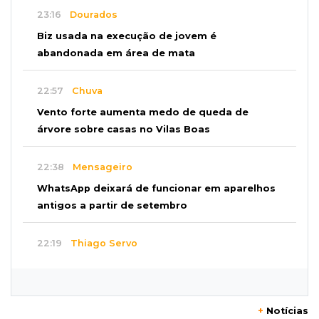
23:16
Dourados
Biz usada na execução de jovem é
abandonada em área de mata
22:57
Chuva
Vento forte aumenta medo de queda de
árvore sobre casas no Vilas Boas
22:38
Mensageiro
WhatsApp deixará de funcionar em aparelhos
antigos a partir de setembro
22:19
Thiago Servo
Sertanejo desiste de ação de R$ 12 milhões
por pagar pensão sem ser pai
+
Notícias