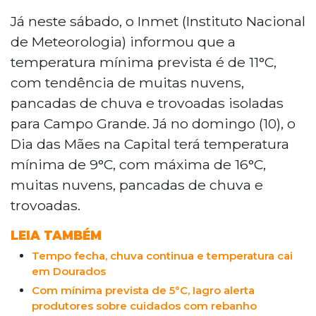
Campo Grande registrou chuvas, raios e
trovoadas na tarde desta sexta-feira (8),
Já neste sábado, o Inmet (Instituto Nacional
com queda de temperatura de 28°C para
de Meteorologia) informou que a
21°C. Para o sábado, o Inmet prevê
temperatura mínima prevista é de 11°C,
mínima de 11°C, chuvas e trovoadas. No
com tendência de muitas nuvens,
domingo, Dia das Mães, a mínima será de
pancadas de chuva e trovoadas isoladas
9°C e máxima de 16°C. O Inmet emitiu
alerta para cidades do MS, incluindo
para Campo Grande. Já no domingo (10), o
Dourados e Bonito. A Defesa Civil pede
Dia das Mães na Capital terá temperatura
atenção a ventos, alagamentos e
mínima de 9°C, com máxima de 16°C,
descargas elétricas.
muitas nuvens, pancadas de chuva e
trovoadas.
LEIA TAMBÉM
Tempo fecha, chuva continua e temperatura cai
em Dourados
Com mínima prevista de 5°C, Iagro alerta
produtores sobre cuidados com rebanho