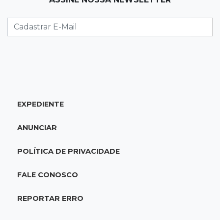
23:21
Los Angeles
Denúncia leva ao resgate de irmãos deixados
sozinhos em casa trancada
23:17
Clima
Defesa Civil alerta MS por possível formação
de "ciclone bomba"
EXPEDIENTE
23:00
Ideb
ANUNCIAR
Entre escolas com nota divulgada, 3 estaduais
lideram o Ensino Médio na Capital
POLÍTICA DE PRIVACIDADE
22:57
Chapadão do Sul
FALE CONOSCO
Homem é baleado após apontar revólver para
policiais militares
REPORTAR ERRO