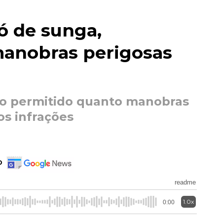
ó de sunga,
manobras perigosas
do permitido quanto manobras
os infrações
o
readme
1.0x
0:00