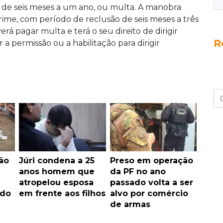
de seis meses a um ano, ou multa. A manobra
ime, com período de reclusão de seis meses a três
á pagar multa e terá o seu direito de dirigir
R
 a permissão ou a habilitação para dirigir
ão
Júri condena a 25
Preso em operação
anos homem que
da PF no ano
atropelou esposa
passado volta a ser
ado
em frente aos filhos
alvo por comércio
de armas