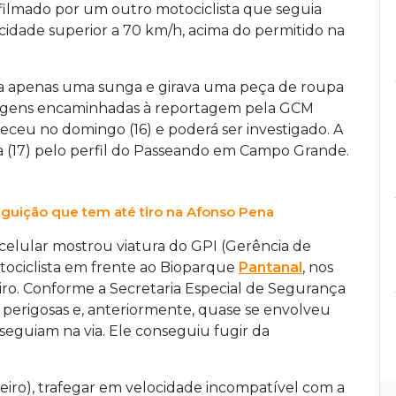
i filmado por um outro motociclista que seguia
locidade superior a 70 km/h, acima do permitido na
tia apenas uma sunga e girava uma peça de roupa
agens encaminhadas à reportagem pela GCM
teceu no domingo (16) e poderá ser investigado. A
a (17) pelo perfil do Passeando em Campo Grande.
eguição que tem até tiro na Afonso Pena
celular mostrou viatura do GPI (Gerência de
ociclista em frente ao Bioparque
Pantanal
, nos
tiro. Conforme a Secretaria Especial de Segurança
s perigosas e, anteriormente, quase se envolveu
eguiam na via. Ele conseguiu fugir da
eiro), trafegar em velocidade incompatível com a