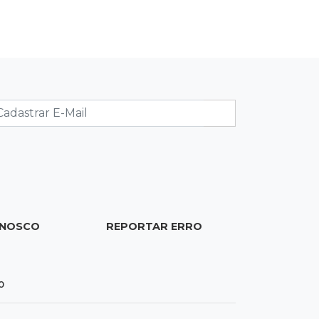
MS e Ensino Médio sobe de 4,0 para
4,4
17:16
Justiça
TJMS reativa núcleos para destravar
processos parados há mais de 900
dias
17:05
Em Brasília
MS leva delegação de 40 atletas ao
Supercampeonato Brasileiro de
Taekwondo
ONOSCO
REPORTAR ERRO
16:55
De PDFs à própria linhagem
Séculos de história unem família de
0
jovem de MS a antiga dinastia