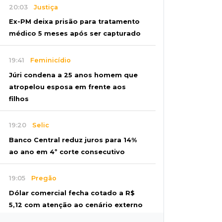
20:03
Justiça
Ex-PM deixa prisão para tratamento
médico 5 meses após ser capturado
19:41
Feminicídio
Júri condena a 25 anos homem que
atropelou esposa em frente aos
filhos
19:20
Selic
Banco Central reduz juros para 14%
ao ano em 4º corte consecutivo
19:05
Pregão
Dólar comercial fecha cotado a R$
5,12 com atenção ao cenário externo