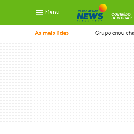
menu
Menu
icape deixou 4 mortos e 8 feridos
As mais
lidas
Grupo criou cha