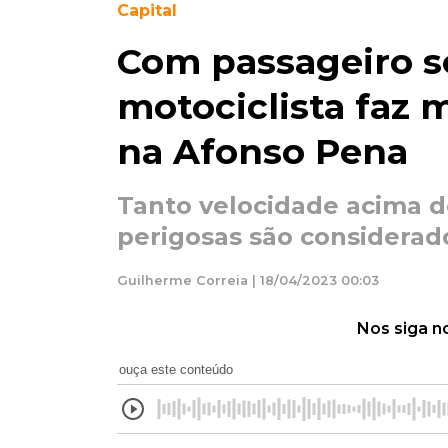
Capital
Com passageiro s
motociclista faz 
na Afonso Pena
Tanto velocidade acima 
perigosas são considerad
Guilherme Correia | 18/04/2023 00:03
Nos siga n
ouça este conteúdo