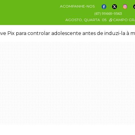
ACOMPANHE-NOS
(67) 99669-9563
AGOSTO, QUARTA
05
CAMPO GR
ve Pix para controlar adolescente antes de induzi-la à 