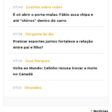
07:46
Cozinha sobre rodas
É só abrir o porta-malas: Fábio assa chipa e
até “chirros” dentro do carro
07:38
Pergunta do dia
Praticar esportes juntos fortalece a relação
entre pai e filho?
07:25
José Marques
Volta ao Mundo: Celinho recusa trocar a moto
no Canadá
07:21
Dourados
Mulher perde R$ 18,5 mil em golpe durante
compra de carro
+
Notícias