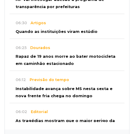
transparência por prefeituras
06:30
Artigos
Quando as instituições viram estúdio
06:25
Dourados
Rapaz de 19 anos morre ao bater motocicleta
em caminhão estacionado
06:12
Previsão do tempo
Instabilidade avança sobre MS nesta sexta e
nova frente fria chega no domingo
06:02
Editorial
As tragédias mostram que o maior perigo da
internet quase nunca está à vista