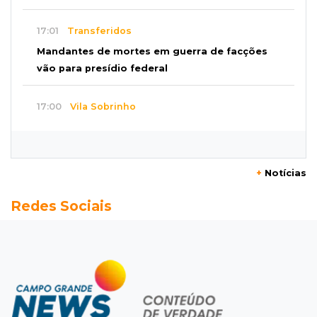
17:01
Transferidos
Mandantes de mortes em guerra de facções
vão para presídio federal
17:00
Vila Sobrinho
Uno capota e Gol invade terreno em acidente
próximo à Praça do Papa
+
Notícias
16:52
De estimação
Redes Sociais
Pet shop é recorrente na venda de cães "fake"
e até de animais doentes
16:47
Adoção especial
Cachorrinho que perdeu um olho espera por
novo lar no CCZ