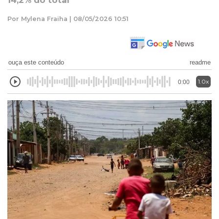
14,2% do total
Por Mylena Fraiha | 08/05/2026 10:51
ouça este conteúdo
readme
1.0x
0:00