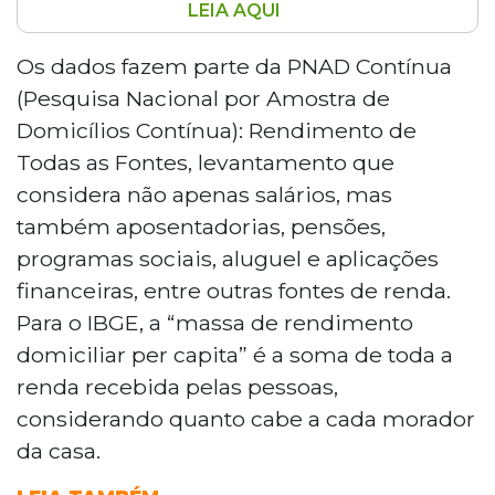
LEIA AQUI
Em Mato Grosso do Sul, os 10% mais ricos
concentraram 36,3% da massa de
Os dados fazem parte da PNAD Contínua
rendimento domiciliar per capita em
(Pesquisa Nacional por Amostra de
2025, abaixo da média nacional de 40,3%,
Domicílios Contínua): Rendimento de
segundo o IBGE. Os 40% mais pobres
Todas as Fontes, levantamento que
ficaram com apenas 14,2% da renda
considera não apenas salários, mas
estadual, enquanto o 1% mais rico deteve
8,2% do total. A massa de rendimento
também aposentadorias, pensões,
mensal somou R$ 6,755 bilhões no
programas sociais, aluguel e aplicações
estado.
financeiras, entre outras fontes de renda.
Para o IBGE, a “massa de rendimento
domiciliar per capita” é a soma de toda a
renda recebida pelas pessoas,
considerando quanto cabe a cada morador
da casa.