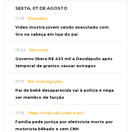
SEXTA, 07 DE AGOSTO
17:31
Dourados
Vídeo mostra jovem sendo executado com
tiro na cabeça em loja do pai
17:24
Recursos
Governo libera R$ 433 mil a Deodápolis após
temporal de granizo causar estragos
17:17
Em investigação
Pai de bebê desaparecida vai à polícia e nega
ser membro de facção
17:12
"Meu irmão não volta mais"
Família pede justiça por eletricista morto por
motorista bêbado e sem CNH