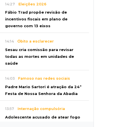
14:27
Eleições 2026
Fábio Trad propõe revisão de
incentivos fiscais em plano de
governo com 13 eixos
14:14
Óbito a esclarecer
Sesau cria comissão para revisar
todas as mortes em unidades de
saúde
14:03
Famoso nas redes sociais
Padre Mario Sartori é atração da 24ª
Festa de Nossa Senhora da Abadia
13:57
Internação compulsória
Adolescente acusado de atear fogo
em amigo ficará por 45 dias em Unei