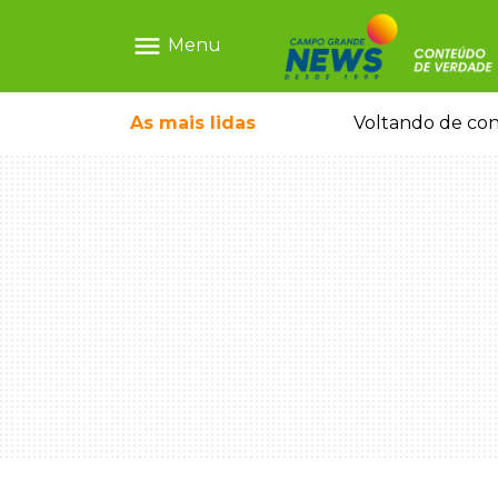
menu
Menu
escrava virtual", diz delegada
As mais
lidas