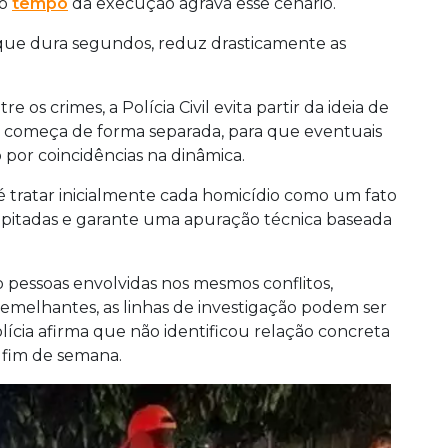
to
tempo
da execução agrava esse cenário.
, que dura segundos, reduz drasticamente as
 crimes, a Polícia Civil evita partir da ideia de
o começa de forma separada, para que eventuais
 por coincidências na dinâmica.
 é tratar inicialmente cada homicídio como um fato
cipitadas e garante uma apuração técnica baseada
essoas envolvidas nos mesmos conflitos,
semelhantes, as linhas de investigação podem ser
lícia afirma que não identificou relação concreta
o fim de semana.