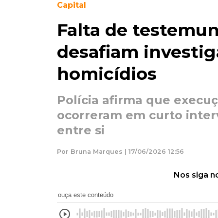
Capital
Falta de testemun
desafiam investig
homicídios
Polícia afirma que execu
ocorreram em curto inter
entre si
Por Bruna Marques | 17/06/2026 12:56
Nos siga n
ouça este conteúdo