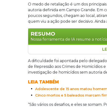
O medo de retaliação é um dos principais
autoria definida em Campo Grande. Em c
poucos segundos, chegam ao local, atiram
quem viu a ação pode ser decisivo. Ainda
RESUMO
Nossa ferramenta de IA resume a notícia
LE
O medo de retaliação e a falta de câmer
obstáculos para solucionar homicídio
A dificuldade foi apontada pelo delegad
Macedo, da DHPP. Após cinco mortes no 
de Repressão aos Crimes de Homicídios e
entre os casos, classificando-os como 
investigação de homicídios sem autoria de
como disputas por tráfico, acertos de co
LEIA TAMBÉM
Adolescente de 15 anos matou homem
Cinco mortos e 5 baleados marcam fim
“São vários os desafios, e eles se somam. 