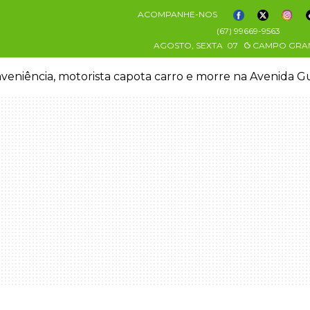
ACOMPANHE-NOS
(67) 99669-9563
AGOSTO, SEXTA
07
CAMPO GRA