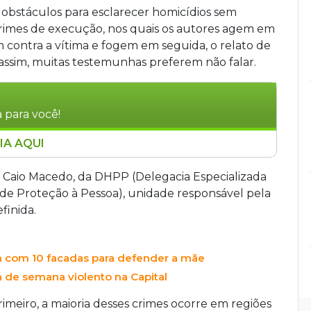
 obstáculos para esclarecer homicídios sem
rimes de execução, nos quais os autores agem em
 contra a vítima e fogem em seguida, o relato de
 assim, muitas testemunhas preferem não falar.
 para você!
IA AQUI
as em áreas periféricas são os principais
s em Campo Grande, segundo o delegado Caio
o Caio Macedo, da DHPP (Delegacia Especializada
fim de semana, a Polícia Civil descarta ligação
 de Proteção à Pessoa), unidade responsável pela
coincidência temporal com motivações distintas,
finida.
ntas e conflitos pessoais.
 com 10 facadas para defender a mãe
 de semana violento na Capital
Primeiro, a maioria desses crimes ocorre em regiões