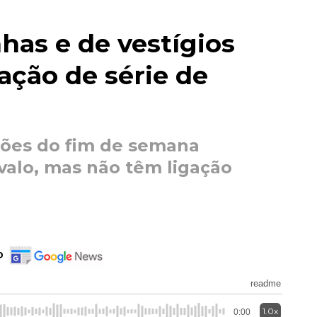
has e de vestígios
ação de série de
ções do fim de semana
valo, mas não têm ligação
o
readme
1.0x
0:00