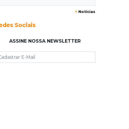
+
Notícias
13:46
"Descaracterizado"
Após emendas, prefeitura vai
edes Sociais
reformular projeto de mudanças nas
leis tributárias
ASSINE NOSSA NEWSLETTER
13:40
Indústria
Mineração ganha força, gera mais
empregos e impulsiona exportações
de MS
13:34
Rio Verde do MT
Um dia após matar companheira,
homem se entrega e acaba preso por
feminicídio
13:25
Nova Ala