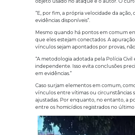
objeto usado no ataque e o autor. O cur
“E, por fim, a própria velocidade da ação
evidências disponíveis”.
Mesmo quando há pontos em comum entre os
que eles estejam conectados. A apuraçã
vínculos sejam apontados por provas, não
“A metodologia adotada pela Polícia Civil
independente. Isso evita conclusões pre
em evidências.”
Caso surjam elementos em comum, como p
vínculos entre vítimas ou circunstâncias 
ajustadas. Por enquanto, no entanto, a po
entre os homicídios registrados no últim