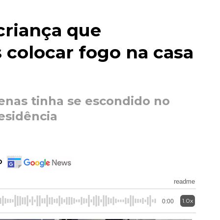
criança que
 colocar fogo na casa
penas tinha se escondido no
esidência
o
readme
1.0x
0:00