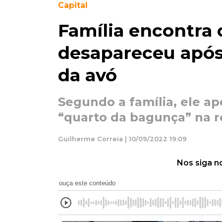
Capital
Família encontra 
desapareceu após
da avó
Segundo a família, ele a
“quarto da bagunça” na r
Guilherme Correia | 10/09/2022 19:09
Nos siga n
ouça este conteúdo