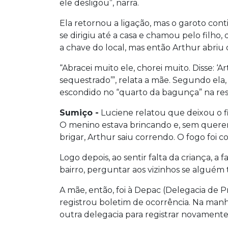
ele desligou”, narra.
Ela retornou a ligação, mas o garoto con
se dirigiu até a casa e chamou pelo filho, 
a chave do local, mas então Arthur abriu 
“Abracei muito ele, chorei muito. Disse: ‘
sequestrado’”, relata a mãe. Segundo ela
escondido no “quarto da bagunça” na res
Sumiço -
Luciene relatou que deixou o fil
O menino estava brincando e, sem quere
brigar, Arthur saiu correndo. O fogo foi c
Logo depois, ao sentir falta da criança, a
bairro, perguntar aos vizinhos se alguém 
A mãe, então, foi à Depac (Delegacia de
registrou boletim de ocorrência. Na manh
outra delegacia para registrar novamente