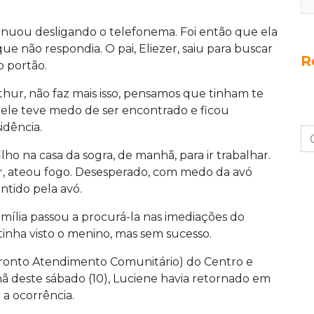
tinuou desligando o telefonema. Foi então que ela
que não respondia. O pai, Eliezer, saiu para buscar
R
o portão.
Arthur, não faz mais isso, pensamos que tinham te
, ele teve medo de ser encontrado e ficou
idência.
ho na casa da sogra, de manhã, para ir trabalhar.
r, ateou fogo. Desesperado, com medo da avó
ontido pela avó.
 família passou a procurá-la nas imediações do
tinha visto o menino, mas sem sucesso.
 Pronto Atendimento Comunitário) do Centro e
ã deste sábado (10), Luciene havia retornado em
 a ocorrência.