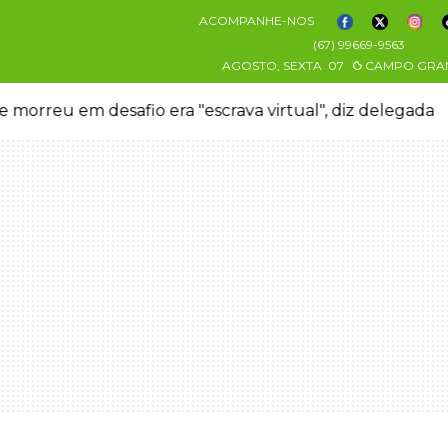
ACOMPANHE-NOS
(67) 99669-9563
AGOSTO, SEXTA
07
CAMPO GRA
 morreu em desafio era "escrava virtual", diz delegada