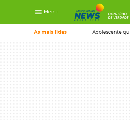
menu
Menu
pode ganhar dia oficial em MS
As mais
lidas
Adolescente que