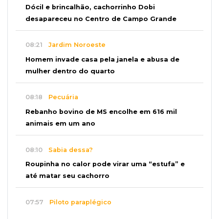
Dócil e brincalhão, cachorrinho Dobi
desapareceu no Centro de Campo Grande
08:21
Jardim Noroeste
Homem invade casa pela janela e abusa de
mulher dentro do quarto
08:18
Pecuária
Rebanho bovino de MS encolhe em 616 mil
animais em um ano
08:10
Sabia dessa?
Roupinha no calor pode virar uma “estufa” e
até matar seu cachorro
07:57
Piloto paraplégico
Ele vendeu a casa para virar piloto, mas pulo