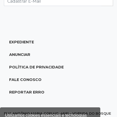
07:19
Movimento
Enquanto mães comem fora, churrasco faz
açougues bombarem para o Dia dos Pais
EXPEDIENTE
07:16
Cidades
MS muda regra da conservação e só pagará
ANUNCIAR
empresas por rodovias sem buracos
POLÍTICA DE PRIVACIDADE
07:10
Agendão
Sábado é dia de Feira das Esposas, Festival
FALE CONOSCO
do Sobá e Parada Nerd
REPORTAR ERRO
07:07
Previsão do tempo
Sábado será de calor intenso e alerta de
vendaval em Mato Grosso do Sul
RUA ANTÔNIO MARIA COELHO, 4681 - VIVENDA DO BOSQUE
Utilizamos cookies essenciais e tecnologias