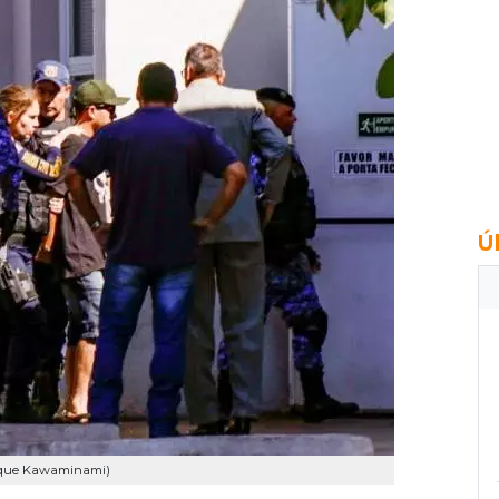
Ú
rique Kawaminami)