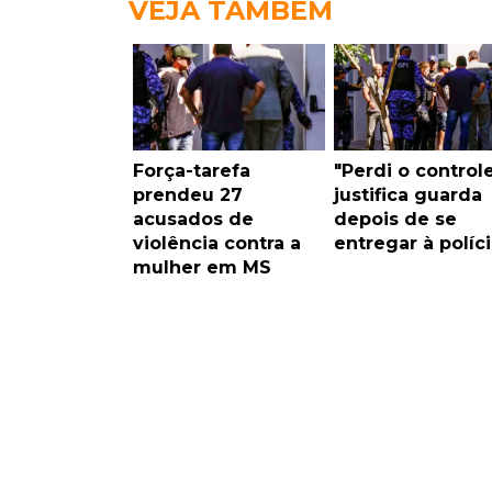
VEJA TAMBÉM
Força-tarefa
"Perdi o controle
prendeu 27
justifica guarda
acusados de
depois de se
violência contra a
entregar à políci
mulher em MS