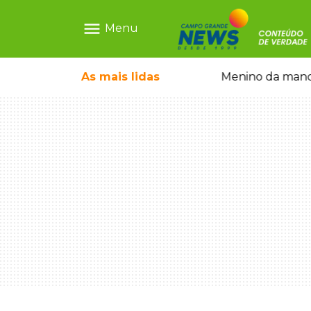
menu
Menu
ntre crianças brasileiras
As mais
lidas
Menino da mandi