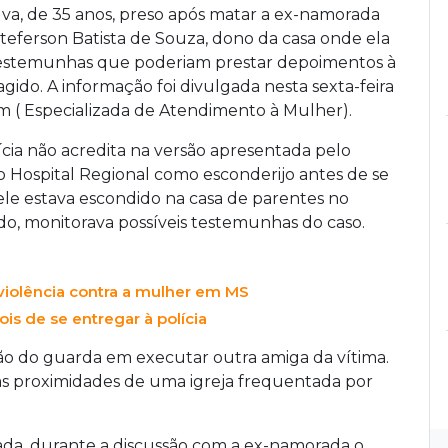
ilva, de 35 anos, preso após matar a ex-namorada
 Steferson Batista de Souza, dono da casa onde ela
 testemunhas que poderiam prestar depoimentos à
gido. A informação foi divulgada nesta sexta-feira
m ( Especializada de Atendimento à Mulher).
cia não acredita na versão apresentada pelo
 Hospital Regional como esconderijo antes de se
ele estava escondido na casa de parentes no
do, monitorava possíveis testemunhas do caso.
violência contra a mulher em MS
ois de se entregar à polícia
ção do guarda em executar outra amiga da vítima.
é as proximidades de uma igreja frequentada por
da, durante a discussão com a ex-namorada o