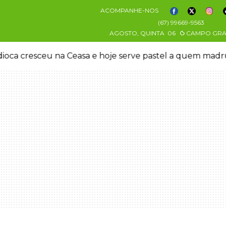
ACOMPANHE-NOS
(67) 99669-9563
AGOSTO, QUINTA
06
CAMPO GR
oca cresceu na Ceasa e hoje serve pastel a quem mad