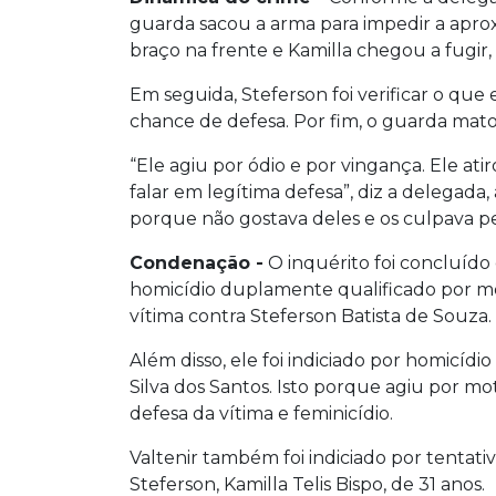
guarda sacou a arma para impedir a apro
braço na frente e Kamilla chegou a fugir,
Em seguida, Steferson foi verificar o q
chance de defesa. Por fim, o guarda mat
“Ele agiu por ódio e por vingança. Ele ati
falar em legítima defesa”, diz a delegada
porque não gostava deles e os culpava p
Condenação -
O inquérito foi concluído
homicídio duplamente qualificado por mot
vítima contra Steferson Batista de Souza.
Além disso, ele foi indiciado por homicídi
Silva dos Santos. Isto porque agiu por mo
defesa da vítima e feminicídio.
Valtenir também foi indiciado por tentati
Steferson, Kamilla Telis Bispo, de 31 anos.