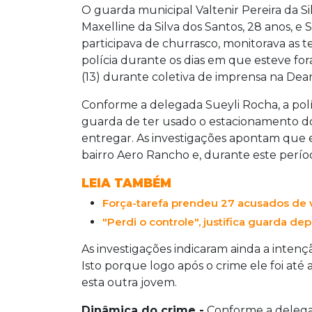
O guarda municipal Valtenir Pereira da S
Maxelline da Silva dos Santos, 28 anos, e
participava de churrasco, monitorava as
polícia durante os dias em que esteve fora
(13) durante coletiva de imprensa na Dea
Conforme a delegada Sueyli Rocha, a polí
guarda de ter usado o estacionamento do
entregar. As investigações apontam que 
bairro Aero Rancho e, durante este perío
LEIA TAMBÉM
Força-tarefa prendeu 27 acusados de 
"Perdi o controle", justifica guarda dep
As investigações indicaram ainda a inten
Isto porque logo após o crime ele foi at
esta outra jovem.
Dinâmica do crime -
Conforme a delega