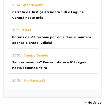
21:34
Atendimento
Carreta da Justiça atenderá Juti e Laguna
Carapã neste mês
21:14
TJMS
Fóruns de MS fecham por dois dias e mantêm
apenas plantão judicial
20:52
Campo Grande
Sem experiência? Funsat oferece 611 vagas
nesta segunda-feira
20:30
No Maracanã
Flamengo vence Vitória por 2 a 0 e encurta
distância para o líder
+
Notícias