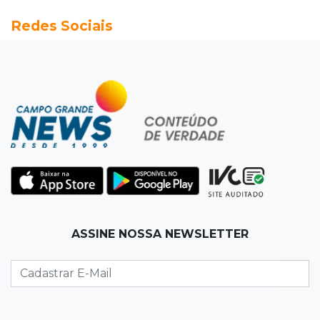
20:13
Empregos
Redes Sociais
Seleções em MS têm salários de até R$ 8,2 mil;
veja oportunidades
19:50
Jardim Itatiaia
Vigia é amarrado durante roubo de carro e
dois caminhões em pátio
19:35
Bragança Paulista
Corinthians vence Bragantino por 2 a 0 e sobe
para 7º no Brasileirão
19:12
Na Vila Belmiro
ASSINE NOSSA NEWSLETTER
Athletico vence Santos por 2 a 0 e mantém 3º
lugar no Brasileirão
18:51
Oportunidades