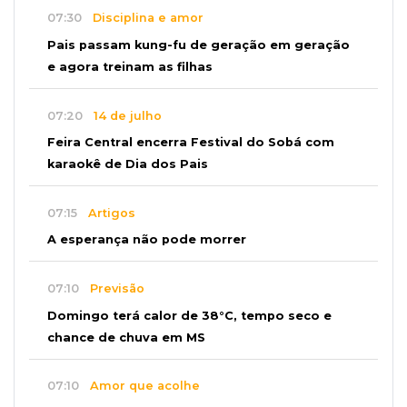
07:30
Disciplina e amor
Pais passam kung-fu de geração em geração
e agora treinam as filhas
07:20
14 de julho
Feira Central encerra Festival do Sobá com
karaokê de Dia dos Pais
07:15
Artigos
A esperança não pode morrer
07:10
Previsão
Domingo terá calor de 38°C, tempo seco e
chance de chuva em MS
07:10
Amor que acolhe