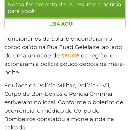
Nossa ferramenta de IA resume a notícia
para você!
LEIA AQUI
Um homem de cerca de 50 anos foi
encontrado morto na calçada de um
Funcionários da Solurb encontraram o
condomínio no Bairro Santo Amaro, em Campo
corpo caído na Rua Fuad Gelelaite, ao lado
Grande, na madrugada deste domingo (10),
de uma unidade de
saúde
da região, e
quando a sensação térmica chegou a -3,2°C.
acionaram a polícia pouco depois da meia-
Funcionários da Solurb localizaram o corpo na
noite.
Rua Fuad Gelelaite e acionaram a polícia. A
vítima seria um catador de latinhas conhecido
Equipes da Polícia Militar, Polícia Civil,
na região. Sem sinais de violência, o caso foi
Corpo de Bombeiros e Perícia Criminal
registrado como morte por causa
indeterminada e segue sob investigação.
estiveram no local. Conforme o boletim de
ocorrência, o médico do Corpo de
Bombeiros constatou a morte ainda na
calçada.