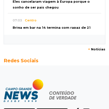
Eles cancelaram viagem à Europa porque o
sonho de ser pais chegou
07:03
Centro
Briga em bar na 14 termina com rapaz de 21
anos morto a facada
07:01
Editorial
+
Notícias
Planos de Riedel e Fábio multiplicam
Redes Sociais
promessas, mas deixam a conta para depois
07:00
Agendão
Domingo é dia de Festival do Sobá e feiras em
homenagem aos pais
SÁBADO, 08 DE AGOSTO
22:04
Resumão