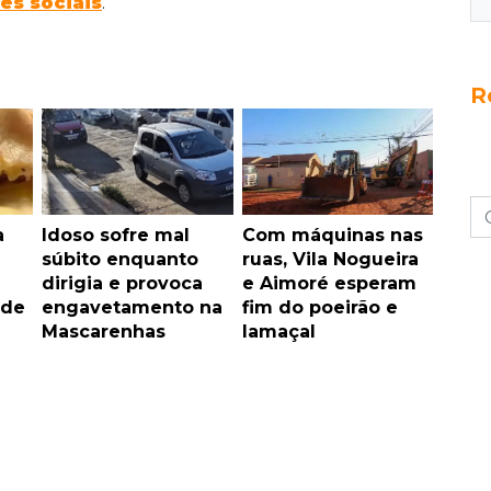
es sociais
.
R
a
Idoso sofre mal
Com máquinas nas
súbito enquanto
ruas, Vila Nogueira
dirigia e provoca
e Aimoré esperam
 de
engavetamento na
fim do poeirão e
Mascarenhas
lamaçal