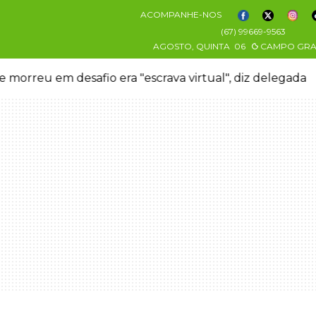
ACOMPANHE-NOS
(67) 99669-9563
AGOSTO, QUINTA
06
CAMPO GR
 morreu em desafio era "escrava virtual", diz delegada