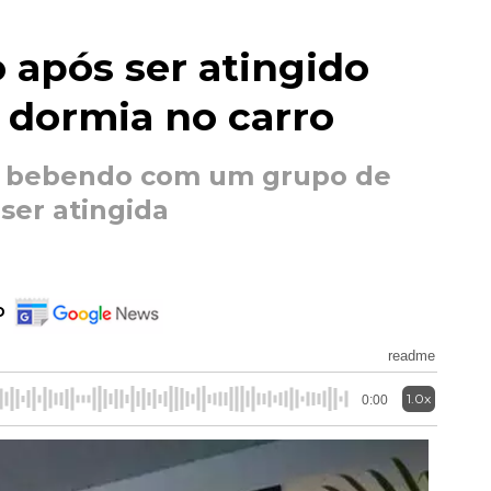
 após ser atingido
 dormia no carro
a bebendo com um grupo de
ser atingida
o
readme
1.0x
0:00