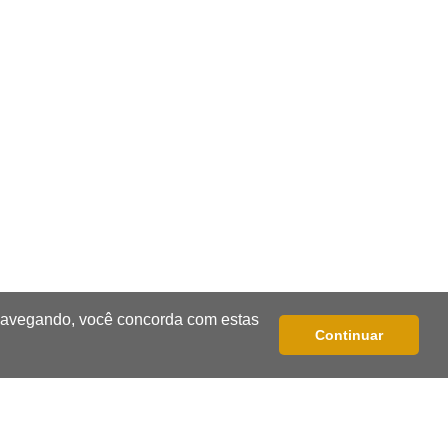
dirigia e provoca engavetamento na
Mascarenhas
17:09
Dourados
CAC que usou dados falsos para
conseguir autorização é alvo da PF
17:08
Logística
Infraestrutura se torna alicerce da
nova economia de MS, diz Gerson
Claro
 navegando, você concorda com estas
17:02
Cyber Trap
Continuar
Empresário preso por fraude
bancária usava Discord para vender
cartões clonados