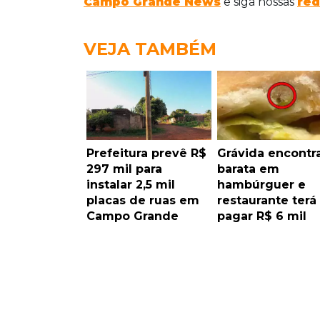
Campo Grande News
e siga nossas
red
VEJA TAMBÉM
Prefeitura prevê R$
Grávida encontr
297 mil para
barata em
instalar 2,5 mil
hambúrguer e
placas de ruas em
restaurante terá
Campo Grande
pagar R$ 6 mil