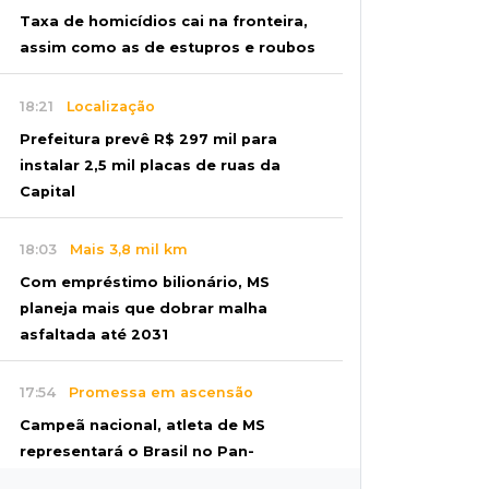
Taxa de homicídios cai na fronteira,
assim como as de estupros e roubos
18:21
Localização
Prefeitura prevê R$ 297 mil para
instalar 2,5 mil placas de ruas da
Capital
18:03
Mais 3,8 mil km
Com empréstimo bilionário, MS
planeja mais que dobrar malha
asfaltada até 2031
17:54
Promessa em ascensão
Campeã nacional, atleta de MS
representará o Brasil no Pan-
Americano de judô