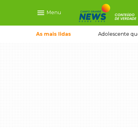
menu
Menu
olescente antes de induzi-la à morte
As mais
lidas
Adolescente que