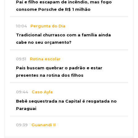
Pai e filho escapam de incêndio, mas fogo
consome Porsche de R$ 1 milhão
10:04
Pergunta do Dia
Tradicional churrasco com a família ainda
cabe no seu orçamento?
09:51
Rotina escolar
Pais buscam quebrar o padrão e estar
presentes na rotina dos filhos
09:44
Caso Ayla
Bebê sequestrada na Capital é resgatada no
Paraguai
09:39
Guanandi II
Motorista foge após bater em caçamba e