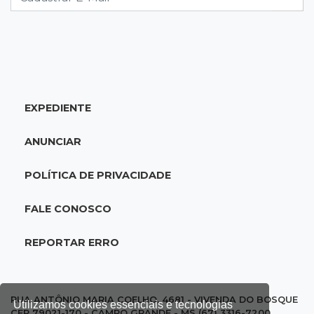
08:45
De madrugada
Após briga, casa pega fogo duas vezes em
condomínio do Nova Lima
EXPEDIENTE
08:37
Agendão de partidas
Rodada do Brasileirão tem 6 jogos neste
ANUNCIAR
domingo de Dia dos Pais
POLÍTICA DE PRIVACIDADE
08:30
Em Pauta
O enorme peso dos genes na obesidade
FALE CONOSCO
08:26
O que ficou de quem partiu
REPORTAR ERRO
Com ajuda da irmã, mãe transforma sonho
que tinha com a filha em loja
RUA ANTÔNIO MARIA COELHO, 4681 - VIVENDA DO BOSQUE
Utilizamos cookies essenciais e tecnologias
CEP 79021-170 - CAMPO GRANDE - MS (67) 3316-7200