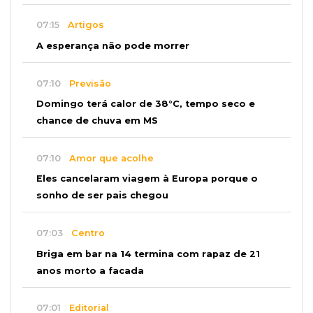
07:15
Artigos
A esperança não pode morrer
07:10
Previsão
Domingo terá calor de 38°C, tempo seco e
chance de chuva em MS
07:10
Amor que acolhe
Eles cancelaram viagem à Europa porque o
sonho de ser pais chegou
07:03
Centro
Briga em bar na 14 termina com rapaz de 21
anos morto a facada
07:01
Editorial