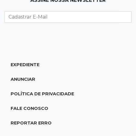
ASSINE NOSSA NEWSLETTER
Motociclista morre atropelado por caminhão
na MS-278
21:02
Futebol de base
Náutico segura empate com Comercial e
conquista o estadual sub-13
EXPEDIENTE
20:40
Acesso ao ensino
Participantes do Encceja 2026 já podem
ANUNCIAR
consultar locais de prova
POLÍTICA DE PRIVACIDADE
20:29
Pedro Gomes
Jovem morre baleado e suspeita envolve
FALE CONOSCO
disputa entre facções rivais
REPORTAR ERRO
20:01
Futebol feminino