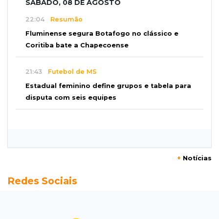
SÁBADO, 08 DE AGOSTO
22:04
Resumão
Fluminense segura Botafogo no clássico e
Coritiba bate a Chapecoense
21:43
Futebol de MS
Estadual feminino define grupos e tabela para
disputa com seis equipes
21:25
Caarapó
Motociclista morre atropelado por caminhão
na MS-278
+
Notícias
21:02
Futebol de base
Redes Sociais
Náutico segura empate com Comercial e
conquista o estadual sub-13