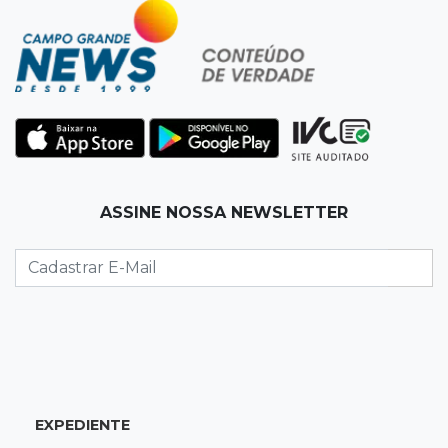
20:40
Acesso ao ensino
Participantes do Encceja 2026 já podem
consultar locais de prova
20:29
Pedro Gomes
Jovem morre baleado e suspeita envolve
disputa entre facções rivais
ASSINE NOSSA NEWSLETTER
20:01
Futebol feminino
Pantanal treina em Goiânia antes de jogo que
vale acesso inédito à Série A2
19:44
Campeonato Brasileiro
Remo busca empate com Atlético-MG e segue
na zona de rebaixamento
EXPEDIENTE