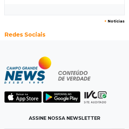
Flamengo vence Vitória por 2 a 0 e encurta
distância para o líder
+
Notícias
20:13
Empregos
Redes Sociais
Seleções em MS têm salários de até R$ 8,2 mil;
veja oportunidades
19:50
Jardim Itatiaia
Vigia é amarrado durante roubo de carro e
dois caminhões em pátio
19:35
Bragança Paulista
Corinthians vence Bragantino por 2 a 0 e sobe
para 7º no Brasileirão
19:12
Na Vila Belmiro
ASSINE NOSSA NEWSLETTER
Athletico vence Santos por 2 a 0 e mantém 3º