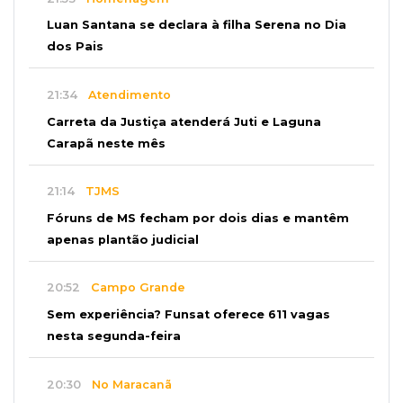
Luan Santana se declara à filha Serena no Dia
dos Pais
21:34
Atendimento
Carreta da Justiça atenderá Juti e Laguna
Carapã neste mês
21:14
TJMS
Fóruns de MS fecham por dois dias e mantêm
apenas plantão judicial
20:52
Campo Grande
Sem experiência? Funsat oferece 611 vagas
nesta segunda-feira
20:30
No Maracanã