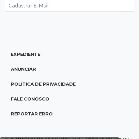
lugar no Brasileirão
18:51
Oportunidades
UEMS está com seleções para professores
com salários de até R$ 10,2 mil
EXPEDIENTE
18:33
Em 2022
Homem que ajudou a sequestrar bebê matou
ANUNCIAR
adolescente atropelada no Amazonas
POLÍTICA DE PRIVACIDADE
18:15
Nubank Parque
Palmeiras e Inter ficam no 0 a 0 pela 22ª
FALE CONOSCO
rodada do Brasileirão
REPORTAR ERRO
17:58
Gratuitas
Justiça homologa acordo para castração de
1% da população de pets na Capital