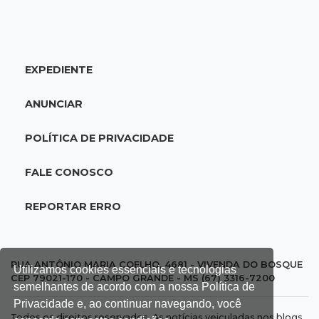
UEMS está com seleções para professores
com salários de até R$ 10,2 mil
EXPEDIENTE
18:33
Em 2022
Homem que ajudou a sequestrar bebê matou
ANUNCIAR
adolescente atropelada no Amazonas
POLÍTICA DE PRIVACIDADE
18:15
Nubank Parque
Palmeiras e Inter ficam no 0 a 0 pela 22ª
FALE CONOSCO
rodada do Brasileirão
REPORTAR ERRO
17:58
Gratuitas
Justiça homologa acordo para castração de
1% da população de pets na Capital
RUA ANTÔNIO MARIA COELHO, 4681 - VIVENDA DO BOSQUE
Utilizamos cookies essenciais e tecnologias
CEP 79021-170 - CAMPO GRANDE - MS (67) 3316-7200
semelhantes de acordo com a nossa Política de
17:32
Arena Fonte Nova
Privacidade e, ao continuar navegando, você
Todos os direitos reservados. As notícias veiculadas nos blogs,