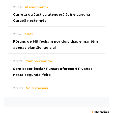
21:34
Atendimento
Carreta da Justiça atenderá Juti e Laguna
Carapã neste mês
21:14
TJMS
Fóruns de MS fecham por dois dias e mantêm
apenas plantão judicial
20:52
Campo Grande
Sem experiência? Funsat oferece 611 vagas
nesta segunda-feira
20:30
No Maracanã
Flamengo vence Vitória por 2 a 0 e encurta
distância para o líder
+
Notícias