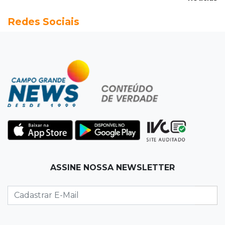
20:13
Empregos
Redes Sociais
Seleções em MS têm salários de até R$ 8,2 mil;
veja oportunidades
19:50
Jardim Itatiaia
Vigia é amarrado durante roubo de carro e
dois caminhões em pátio
19:35
Bragança Paulista
Corinthians vence Bragantino por 2 a 0 e sobe
para 7º no Brasileirão
19:12
Na Vila Belmiro
ASSINE NOSSA NEWSLETTER
Athletico vence Santos por 2 a 0 e mantém 3º
lugar no Brasileirão
18:51
Oportunidades