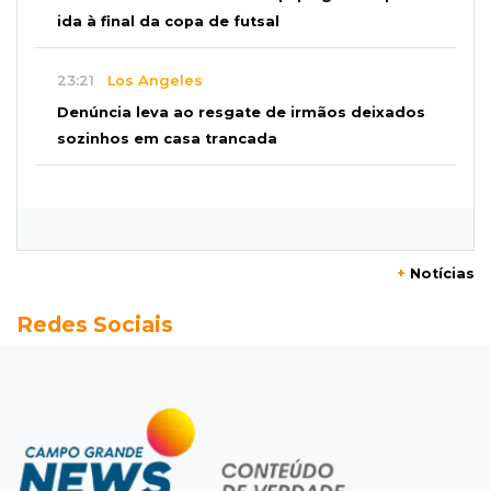
ida à final da copa de futsal
23:21
Los Angeles
Denúncia leva ao resgate de irmãos deixados
sozinhos em casa trancada
23:17
Clima
Defesa Civil recomenda atenção em MS com
formação de ciclone bomba
+
Notícias
23:00
Ideb
Redes Sociais
Entre escolas com nota divulgada, 3 estaduais
lideram o Ensino Médio na Capital
22:57
Chapadão do Sul
Homem é baleado após apontar revólver para