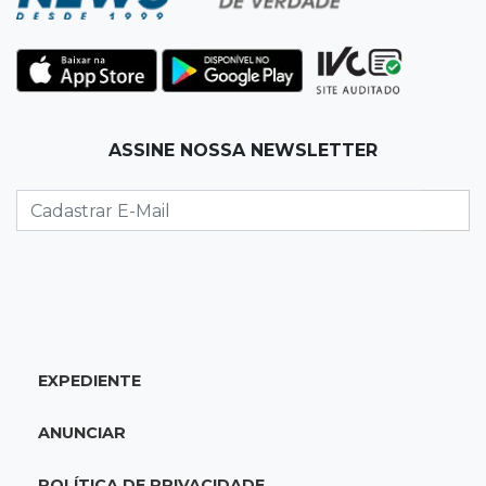
policiais militares
22:42
Resumão
Palmeiras e Vasco confirmam vagas nas
quartas da Copa do Brasil
ASSINE NOSSA NEWSLETTER
22:26
Eleições 2026
Eleitorado aprova teste da urna, mas diz que
colinha será "fundamental"
22:05
Sidrolândia
Briga termina com homem de 35 anos
assassinado a facadas
EXPEDIENTE
21:40
Ideb
ANUNCIAR
Escolas municipais lideram notas do Ensino
Fundamental em Campo Grande
POLÍTICA DE PRIVACIDADE