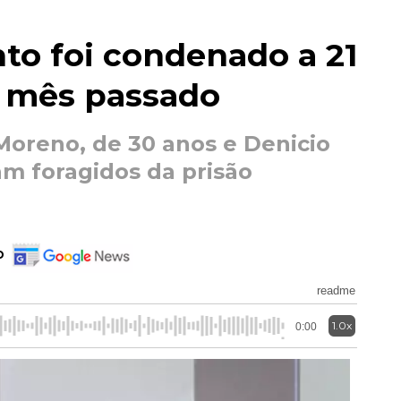
to foi condenado a 21
o mês passado
oreno, de 30 anos e Denicio
am foragidos da prisão
o
readme
1.0x
0:00