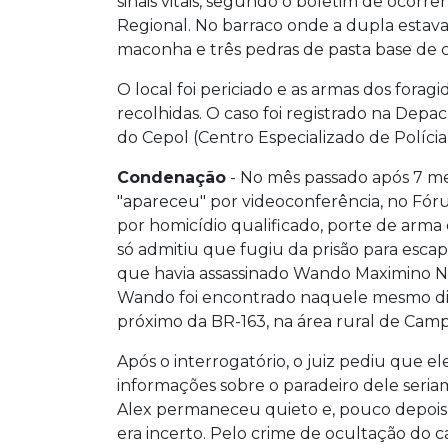
sinais vitais, segundo o boletim de ocor
Regional. No barraco onde a dupla estava
maconha e três pedras de pasta base de 
O local foi periciado e as armas dos forag
recolhidas. O caso foi registrado na Dep
do Cepol (Centro Especializado de Polícia
Condenação
- No mês passado após 7 m
"apareceu" por videoconferência, no Fó
por homicídio qualificado, porte de arma
só admitiu que fugiu da prisão para esc
que havia assassinado Wando Maximino N
Wando foi encontrado naquele mesmo dia,
próximo da BR-163, na área rural de Cam
Após o interrogatório, o juiz pediu que e
informações sobre o paradeiro dele seria
Alex permaneceu quieto e, pouco depois
era incerto. Pelo crime de ocultação d