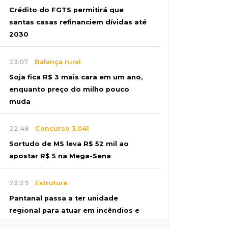
Crédito do FGTS permitirá que
santas casas refinanciem dívidas até
2030
23:07
Balança rural
Soja fica R$ 3 mais cara em um ano,
enquanto preço do milho pouco
muda
22:48
Concurso 3.041
Sortudo de MS leva R$ 52 mil ao
apostar R$ 5 na Mega-Sena
22:29
Estrutura
Pantanal passa a ter unidade
regional para atuar em incêndios e
desmate