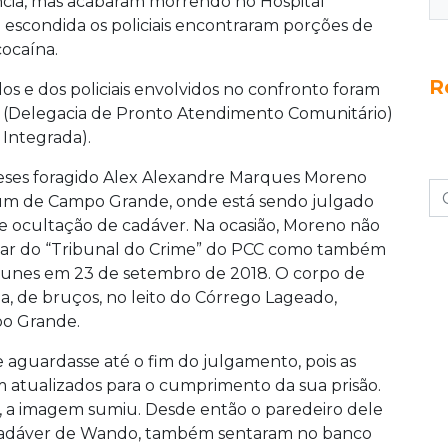
rência, mas acabaram morrendo no Hospital
 escondida os policiais encontraram porções de
cocaína.
R
idos e dos policiais envolvidos no confronto foram
ac (Delegacia de Pronto Atendimento Comunitário)
 Integrada).
eses foragido Alex Alexandre Marques Moreno
rum de Campo Grande, onde está sendo julgado
 e ocultação de cadáver. Na ocasião, Moreno não
apar do “Tribunal do Crime” do PCC como também
unes em 23 de setembro de 2018. O corpo de
 de bruços, no leito do Córrego Lageado,
po Grande.
le aguardasse até o fim do julgamento, pois as
m atualizados para o cumprimento da sua prisão.
, a imagem sumiu. Desde então o paredeiro dele
o cadáver de Wando, também sentaram no banco