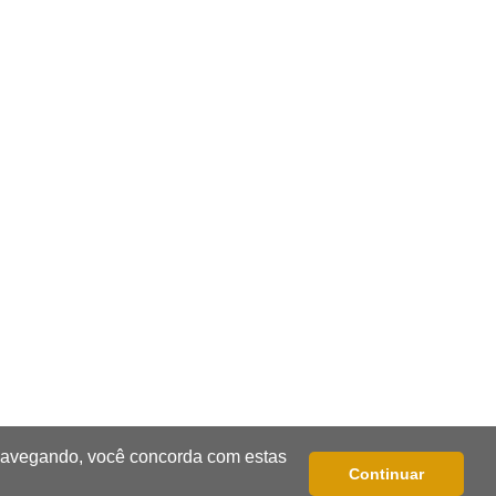
19:28
Contravenção penal
STF suspende julgamento que pode
definir futuro do jogo do bicho no
País
19:09
Cotação
Dólar fecha em queda a R$ 5,10 após
taxa de juros cair para 14%
18:44
Cidades
Taxa de homicídios cai na fronteira,
assim como as de estupros e roubos
18:21
Localização
 navegando, você concorda com estas
Continuar
Prefeitura prevê R$ 297 mil para