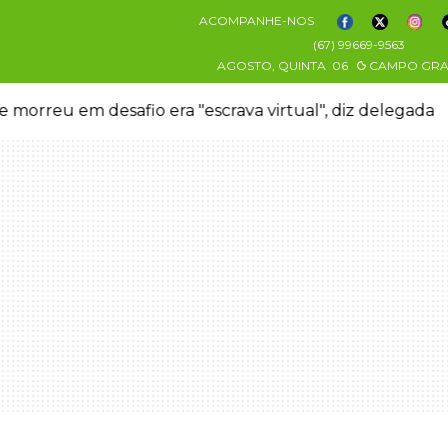
ACOMPANHE-NOS
(67) 99669-9563
AGOSTO, QUINTA
06
CAMPO GR
 morreu em desafio era "escrava virtual", diz delegada