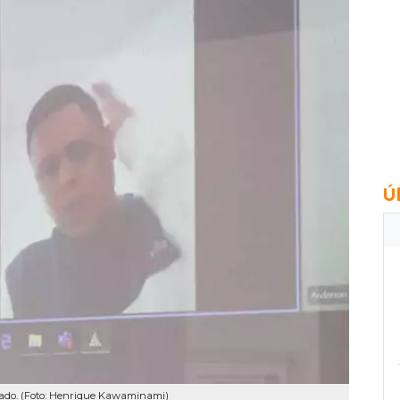
Ú
ado. (Foto: Henrique Kawaminami)