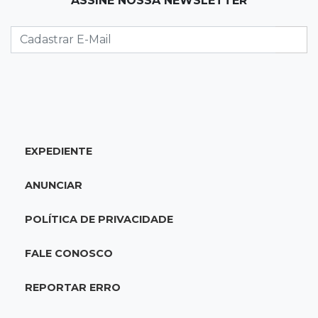
ASSINE NOSSA NEWSLETTER
Caminhão tomba e trava trânsito após
acidente com F-1000 na Av. Heráclito
18:46
Futsal de base
Rodada de estreia da Copa Pelezinho soma 35
gols em quatro jogos
EXPEDIENTE
18:28
Concurso 3.042
Mega-Sena sorteia neste domingo prêmio
ANUNCIAR
acumulado em R$ 165 milhões
POLÍTICA DE PRIVACIDADE
18:05
Energia renovável
Produção de biodiesel cresce 32% em MS e
FALE CONOSCO
supera 31 milhões de litros
REPORTAR ERRO
17:44
100º caso