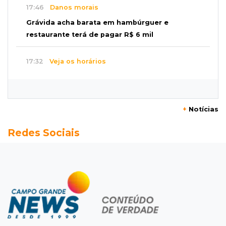
17:46
Danos morais
Grávida acha barata em hambúrguer e
restaurante terá de pagar R$ 6 mil
17:32
Veja os horários
Velório de Luis Pedro Scalise será no Rubens
Gil de Camillo nesta sexta-feira
+
Notícias
17:25
Operação Lívia
Redes Sociais
Nova lei pune deepfakes sexuais com crianças
e amplia investigação na internet
17:17
Quatro carros
Idoso sofre mal súbito enquanto dirigia e
provoca engavetamento na Mascarenhas
17:09
Dourados