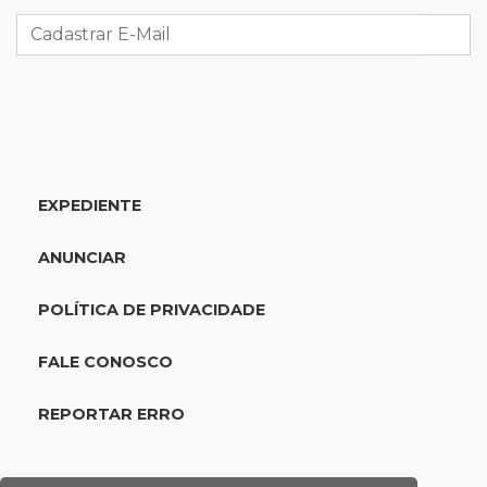
Caminhão tomba e trava trânsito após
acidente com F-1000 na Av. Heráclito
18:46
Futsal de base
Rodada de estreia da Copa Pelezinho soma 35
gols em quatro jogos
EXPEDIENTE
18:28
Concurso 3.042
Mega-Sena sorteia neste domingo prêmio
ANUNCIAR
acumulado em R$ 165 milhões
POLÍTICA DE PRIVACIDADE
18:05
Energia renovável
Produção de biodiesel cresce 32% em MS e
FALE CONOSCO
supera 31 milhões de litros
REPORTAR ERRO
17:44
100º caso
Suspeito de roubo morre ao reagir à