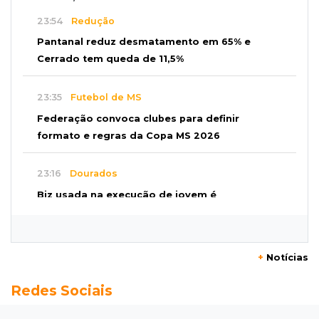
23:54
Redução
Pantanal reduz desmatamento em 65% e
Cerrado tem queda de 11,5%
23:35
Futebol de MS
Federação convoca clubes para definir
formato e regras da Copa MS 2026
23:16
Dourados
Biz usada na execução de jovem é
abandonada em área de mata
22:57
Chuva
+
Notícias
Vento forte aumenta medo de queda de
Redes Sociais
árvore sobre casas no Vilas Boas