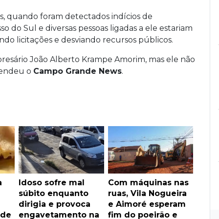
nos, quando foram detectados indícios de
 do Sul e diversas pessoas ligadas a ele estariam
do licitações e desviando recursos públicos.
esário João Alberto Krampe Amorim, mas ele não
tendeu o
Campo Grande News
.
a
Idoso sofre mal
Com máquinas nas
súbito enquanto
ruas, Vila Nogueira
dirigia e provoca
e Aimoré esperam
 de
engavetamento na
fim do poeirão e