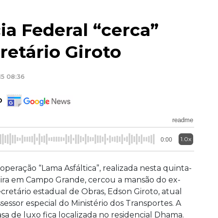
ia Federal “cerca”
etário Giroto
15 08:36
o
readme
1.0x
0:00
 operação “Lama Asfáltica”, realizada nesta quinta-
eira em Campo Grande, cercou a mansão do ex-
ecretário estadual de Obras, Edson Giroto, atual
ssessor especial do Ministério dos Transportes. A
asa de luxo fica localizada no residencial Dhama.