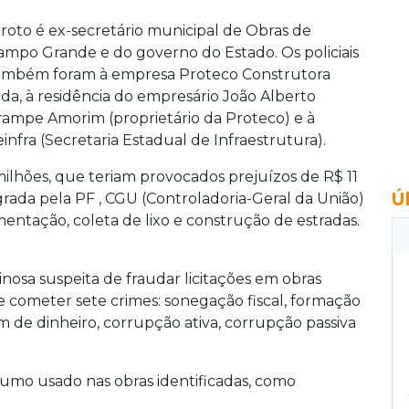
iroto é ex-secretário municipal de Obras de
ampo Grande e do governo do Estado. Os policiais
ambém foram à empresa Proteco Construtora
tda, à residência do empresário João Alberto
rampe Amorim (proprietário da Proteco) e à
einfra (Secretaria Estadual de Infraestrutura).
milhões, que teriam provocados prejuízos de R$ 11
Ú
agrada pela PF , CGU (Controladoria-Geral da União)
entação, coleta de lixo e construção de estradas.
osa suspeita de fraudar licitações em obras
 cometer sete crimes: sonegação fiscal, formação
em de dinheiro, corrupção ativa, corrupção passiva
sumo usado nas obras identificadas, como