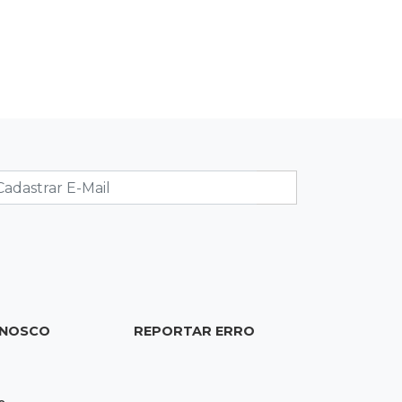
20:06
Balcão de empregos
Semana termina com 913 vagas de
trabalho abertas em 114 funções
19:47
Festival do Sobá
Em visita à Feira Central, Riedel volta
a prometer apoio para revitalização
19:28
Contravenção penal
STF suspende julgamento que pode
definir futuro do jogo do bicho no
País
ONOSCO
REPORTAR ERRO
19:09
Cotação
Dólar fecha em queda a R$ 5,10 após
taxa de juros cair para 14%