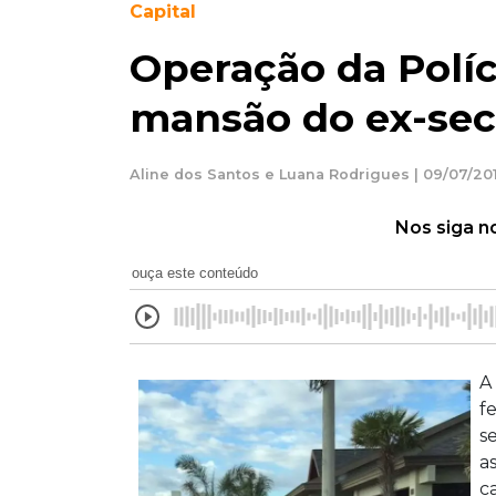
Capital
Operação da Políc
mansão do ex-secr
Aline dos Santos e Luana Rodrigues | 09/07/20
Nos siga n
ouça este conteúdo
A
f
s
a
c