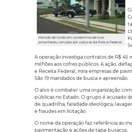
G
C
t
L
K
Mansão de Giroto em condomínio de luxo
amanheceu cercada por viaturas da Polícia Federal.
S
A operação investiga contratos de R$ 45 
milhões aos cofres públicos. A ação, defl
e Receita Federal, mira empresas de pavim
São 19 mandados de busca e apreensão.
O alvo é combater uma organização crimin
públicas no Estado. O grupo é acusado de
de quadrilha, falsidade ideológica, lavag
e fraudes em licitação.
O nome da operação faz referência ao in
pavimentação e ações de tapa-buracos.