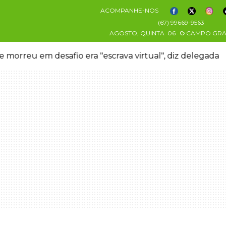
ACOMPANHE-NOS
(67) 99669-9563
AGOSTO, QUINTA
06
CAMPO GR
 morreu em desafio era "escrava virtual", diz delegada