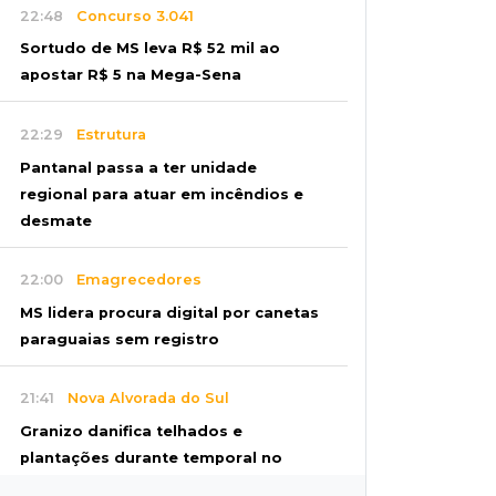
22:48
Concurso 3.041
Sortudo de MS leva R$ 52 mil ao
apostar R$ 5 na Mega-Sena
22:29
Estrutura
Pantanal passa a ter unidade
regional para atuar em incêndios e
desmate
22:00
Emagrecedores
MS lidera procura digital por canetas
paraguaias sem registro
21:41
Nova Alvorada do Sul
Granizo danifica telhados e
plantações durante temporal no
interior