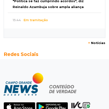
"Política se faz cumprindo acordos", diz
Reinaldo Azambuja sobre ampla aliança
15:44
Em tramitação
Projeto em MS quer barrar artistas que
divulgam bets em eventos públicos
+
Notícias
15:37
Versão de defesa
Redes Sociais
Caminhão envolvido em acidente com 4
mortes quebrou na pista
15:27
Pagará indenização
Homem que atacou ex com motosserra na
frente da filha é condenado
15:24
Veículos
Rodamos 1.000 km com o Basalt; veja onde