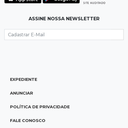
ele mais surpreendeu
15:14
Luto na arquitetura
ASSINE NOSSA NEWSLETTER
Morre aos 58 anos Luis Pedro Scalise,
arquiteto dos projetos fora do comum
14:55
Categorias de base
Times de Dourados e Campo Grande vencem
1ª etapa do Festival de Futebol Sub-11
EXPEDIENTE
14:47
"Acrodermo"
Típico de MS, bocaiúva vira cosmético em
ANUNCIAR
pesquisa da UFMS premiada no Paìs
POLÍTICA DE PRIVACIDADE
14:38
Liberadas
Justiça suspende punições do MEC a cursos de
FALE CONOSCO
medicina com nota baixa