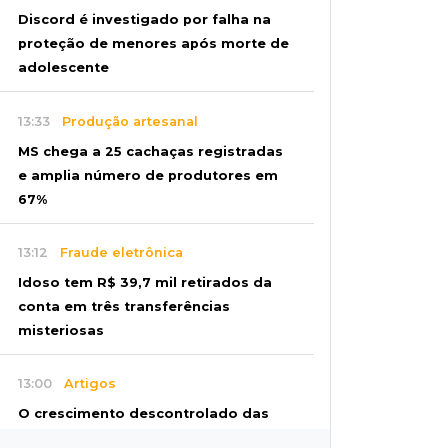
Discord é investigado por falha na
proteção de menores após morte de
adolescente
13:33
Produção artesanal
MS chega a 25 cachaças registradas
e amplia número de produtores em
67%
13:12
Fraude eletrônica
Idoso tem R$ 39,7 mil retirados da
conta em três transferências
misteriosas
13:00
Artigos
O crescimento descontrolado das
big techs