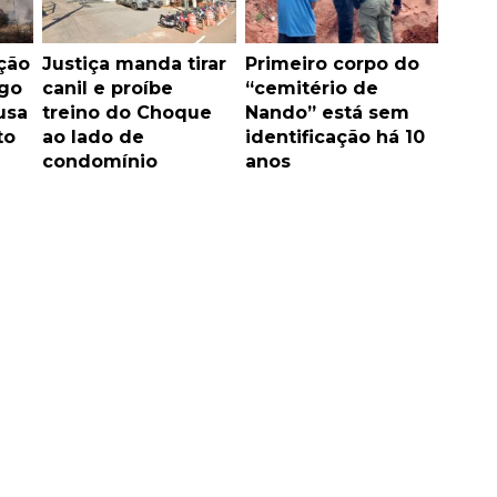
ção
Justiça manda tirar
Primeiro corpo do
ogo
canil e proíbe
“cemitério de
usa
treino do Choque
Nando” está sem
to
ao lado de
identificação há 10
condomínio
anos