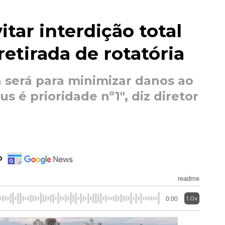
itar interdição total
etirada de rotatória
será para minimizar danos ao
us é prioridade nº1", diz diretor
o
readme
1.0x
0:00