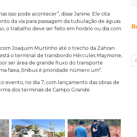
mas isso pode acontecer”, disse Janine. Ele cita
nto da via para passagem da tubulação de águas
R
caso, o trabalho deve ser feito em horário ou dia com
ará com Joaquim Murtinho até o trecho da Zahran
está o terminal de transbordo Hércules Maymone,
or ser área de grande fluxo do transporte
ma faixa, ônibus é prioridade número um”.
sto evento, no dia 7, com lançamento das obras de
orma dos terminais de Campo Grande.