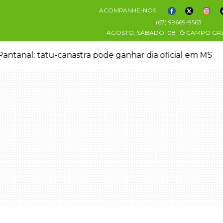
ACOMPANHE-NOS
(67) 99669-9563
AGOSTO, SÁBADO
08
CAMPO GR
antanal: tatu-canastra pode ganhar dia oficial em MS