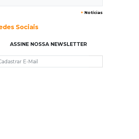
+
Notícias
12:55
Ventania
Árvore cai, bloqueia avenida e deixa
edes Sociais
comércio sem energia em Campo
Grande
ASSINE NOSSA NEWSLETTER
12:34
"Foi mal"
Mulher em situação de rua coloca
fogo em terreno e causa incêndio no
Santo Amaro
12:10
Direito
Inteligência Artificial avança na
advocacia e encurta tarefas
administrativas
12:08
Decisão judicial