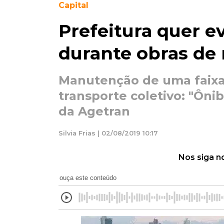
Capital
Prefeitura quer ev
durante obras de r
Manutenção de uma faixa 
transporte coletivo: "Ônib
da Agetran
Silvia Frias | 02/08/2019 10:17
Nos siga n
ouça este conteúdo