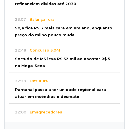
refinanciem dívidas até 2030
23:07
Balança rural
Soja fica R$ 3 mais cara em um ano, enquanto
preço do milho pouco muda
22:48
Concurso 3.041
Sortudo de MS leva R$ 52 mil ao apostar R$ 5
na Mega-Sena
22:29
Estrutura
Pantanal passa a ter unidade regional para
atuar em incêndios e desmate
22:00
Emagrecedores
MS lidera procura digital por canetas
paraguaias sem registro