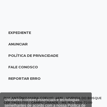
20:25
Sorte
Veja as dezenas de hoje na Mega-Sena, Quina,
Timemania e mais
EXPEDIENTE
20:06
Balcão de empregos
Semana termina com 913 vagas de trabalho
ANUNCIAR
abertas em 114 funções
POLÍTICA DE PRIVACIDADE
19:47
Festival do Sobá
Em visita à Feira Central, Riedel volta a
FALE CONOSCO
prometer apoio para revitalização
REPORTAR ERRO
19:28
Contravenção penal
STF suspende julgamento que pode definir
futuro do jogo do bicho no País
RUA ANTÔNIO MARIA COELHO, 4681 - VIVENDA DO BOSQUE
Utilizamos cookies essenciais e tecnologias
CEP 79021-170 - CAMPO GRANDE - MS (67) 3316-7200
semelhantes de acordo com a nossa Política de