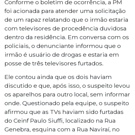
televisores de um Centro de Educação
Conforme o boletim de ocorrência, a PM
Infantil (Ceinf) na Vila Margarida, em
foi acionada para atender uma solicitação
Campo Grande. O caso foi descoberto
de um rapaz relatando que o irmão estaria
após denúncia do próprio irmão do
com televisores de procedência duvidosa
suspeito à Polícia Militar, na noite de
dentro da residência. Em conversa com os
quarta-feira (4). O suspeito, identificado
como Kelvin Junior Rosa, havia invadido o
policiais, o denunciante informou que o
Ceinf Paulo Siuffi quebrando uma vidraça.
irmão é usuário de drogas e estaria em
A polícia encontrou um televisor sobre o
posse de três televisores furtados.
muro da unidade e outros quatro
aparelhos escondidos embaixo da cama
Ele contou ainda que os dois haviam
do acusado. O homem foi encaminhado à
discutido e que, após isso, o suspeito levou
Delegacia de Pronto Atendimento
os aparelhos para outro local, sem informar
Comunitário.
onde. Questionado pela equipe, o suspeito
afirmou que as TVs haviam sido furtadas
do Ceinf Paulo Siuffi, localizado na Rua
Genebra, esquina com a Rua Naviraí, no